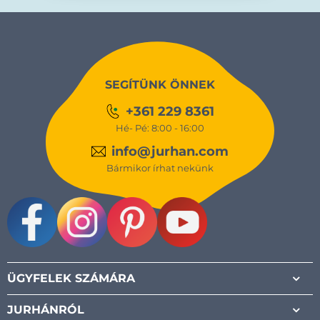
SEGÍTÜNK ÖNNEK
+361 229 8361
Hé- Pé: 8:00 - 16:00
info@jurhan.com
Bármikor írhat nekünk
Facebook
Instagram
Pinterest
Youtube
ÜGYFELEK SZÁMÁRA
JURHÁNRÓL