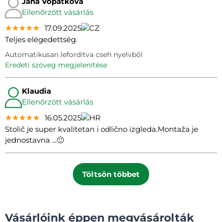
Jana Vopátková
Ellenőrzött vásárlás
★★★★★
★★★★★
★★★★★
17.09.2025
Teljes elégedettség.
Automatikusan lefordítva cseh nyelvből
eredeti szöveg megjelenítése
Klaudia
Ellenőrzött vásárlás
★★★★★
★★★★★
★★★★★
16.05.2025
Stolič je super kvalitetan i odlično izgleda.Montaža je
jednostavna ...🙂
Töltsön többet
Vásárlóink éppen megvásárolták