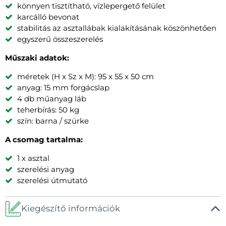
könnyen tisztítható, vízlepergető felület
karcálló bevonat
stabilitás az asztallábak kialakításának köszönhetően
egyszerű összeszerelés
Műszaki adatok:
méretek (H x Sz x M): 95 x 55 x 50 cm
anyag: 15 mm forgácslap
4 db műanyag láb
teherbírás: 50 kg
szín: barna / szürke
A csomag tartalma:
1 x asztal
szerelési anyag
szerelési útmutató
Kiegészítő információk