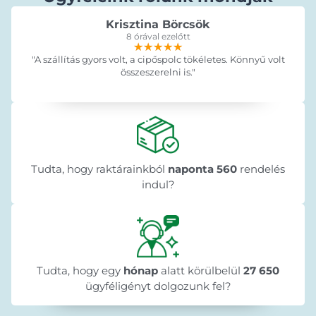
Krisztina Börcsök
8 órával ezelőtt
★★★★★
★★★★★
★★★★★
"A szállítás gyors volt, a cipőspolc tökéletes. Könnyű volt
összeszerelni is."
Tudta, hogy raktárainkból
naponta 560
rendelés
indul?
Tudta, hogy egy
hónap
alatt körülbelül
27 650
ügyféligényt dolgozunk fel?