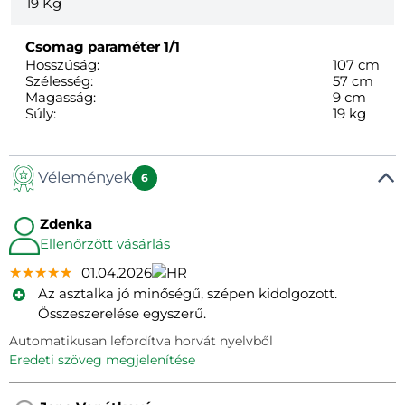
19
Kg
Csomag paraméter
1/1
Hosszúság:
107 cm
Szélesség:
57 cm
Magasság:
9 cm
Súly:
19 kg
Vélemények
6
Zdenka
Ellenőrzött vásárlás
★★★★★
★★★★★
★★★★★
01.04.2026
Az asztalka jó minőségű, szépen kidolgozott.
Összeszerelése egyszerű.
Automatikusan lefordítva horvát nyelvből
eredeti szöveg megjelenítése