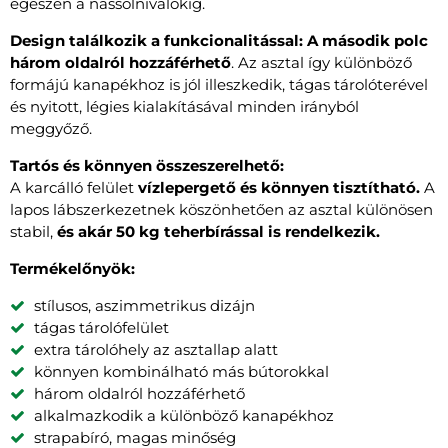
egészen a nassolnivalókig.
Design találkozik a funkcionalitással: A második polc
három oldalról hozzáférhető
. Az asztal így különböző
formájú kanapékhoz is jól illeszkedik, tágas tárolóterével
és nyitott, légies kialakításával minden irányból
meggyőző.
Tartós és könnyen összeszerelhető:
A karcálló felület
vízlepergető és könnyen tisztítható.
A
lapos lábszerkezetnek köszönhetően az asztal különösen
stabil,
és akár 50 kg teherbírással is rendelkezik.
Termékelőnyök:
stílusos, aszimmetrikus dizájn
tágas tárolófelület
extra tárolóhely az asztallap alatt
könnyen kombinálható más bútorokkal
három oldalról hozzáférhető
alkalmazkodik a különböző kanapékhoz
strapabíró, magas minőség