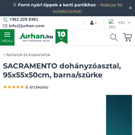
🌞
Forró nyári tippek a kerti partikhoz
–
fedezze fel
✕
kollekciónkat!
+361 229 8361
HU
info@jurhan.com
MENU
Asztalok és kisasztalok
SACRAMENTO dohányzóasztal,
95x55x50cm, barna/szürke
★★★★★
★★★★★
★★★★★
6 értékelés