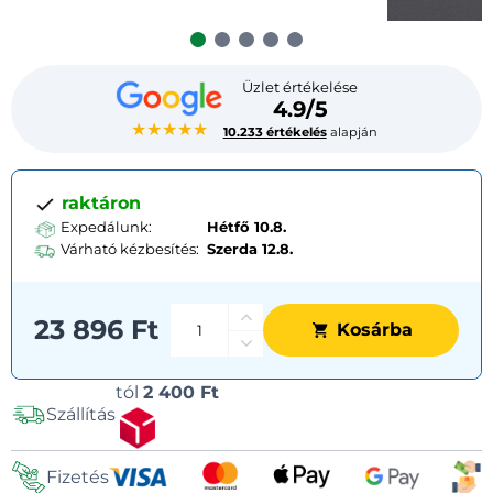
Üzlet értékelése
4.9/5
★★★★★
10.233 értékelés
alapján
raktáron
Expedálunk:
Hétfő 10.8.
Várható kézbesítés:
Szerda
12.8.
23 896 Ft
Kosárba
Szállítási
tól
2 400 Ft
Szállítás
lehetőségek
Fizetés