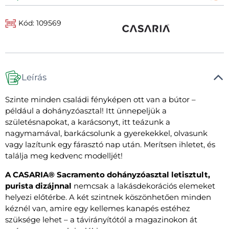
Kód: 109569
Leírás
Szinte minden családi fényképen ott van a bútor –
például a dohányzóasztal! Itt ünnepeljük a
születésnapokat, a karácsonyt, itt teázunk a
nagymamával, barkácsolunk a gyerekekkel, olvasunk
vagy lazítunk egy fárasztó nap után. Merítsen ihletet, és
találja meg kedvenc modelljét!
A CASARIA® Sacramento dohányzóasztal letisztult,
purista dizájnnal
nemcsak a lakásdekorációs elemeket
helyezi előtérbe. A két szintnek köszönhetően minden
kéznél van, amire egy kellemes kanapés estéhez
szüksége lehet – a távirányítótól a magazinokon át