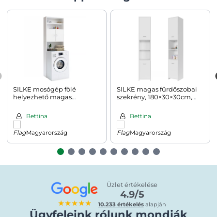
SILKE mosógép fölé
SILKE magas fürdőszobai
helyezhető magas
szekrény, 180×30×30cm,
szekrény, 185×63×20 cm,
fehér
fehér
Bettina
Bettina
Magyarország
Magyarország
Üzlet értékelése
4.9/5
★★★★★
10.233 értékelés
alapján
Ügyfeleink rólunk mondják