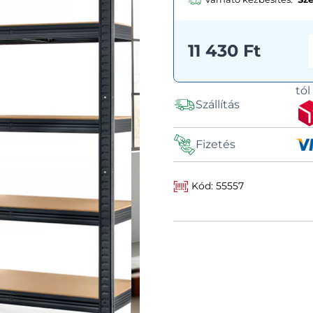
11 430 Ft
tó
Szállítás
Fizetés
Kód: 55557