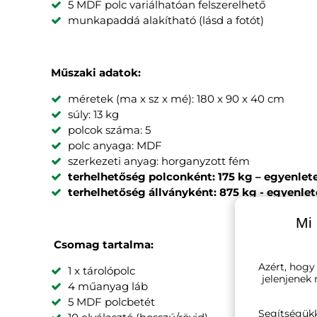
5 MDF polc variálhatóan felszerelhető
munkapaddá alakítható (lásd a fotót)
Műszaki adatok:
méretek (ma x sz x mé): 180 x 90 x 40 cm
súly: 13 kg
polcok száma: 5
polc anyaga: MDF
szerkezeti anyag: horganyzott fém
terhelhetőség polconként: 175 kg – egyenlet
terhelhetőség állványként: 875 kg - egyenlet
Mi 
Csomag tartalma:
Azért, hogy
1 x tárolópolc
jelenjenek
4 műanyag láb
5 MDF polcbetét
Segítségük