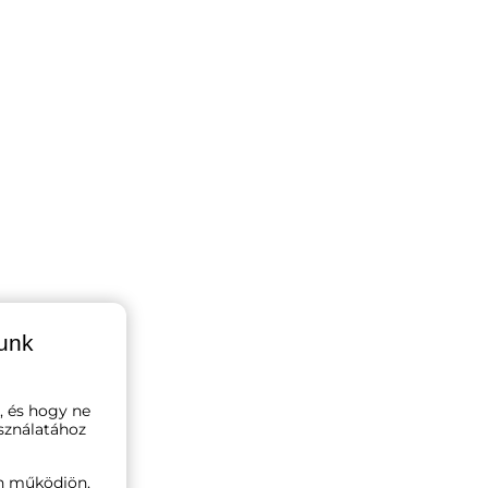
lunk
, és hogy ne
sználatához
n működjön,