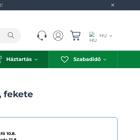
✕
t!
Keresés
HU
Háztartás
Szabadidő
 fekete
fő 10.8.
erda
12.8.