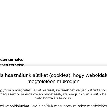
esen terhelve
esen terhelve
is használunk sütiket (cookies), hogy webolda
megfelelően működjön
 gyorsan megtaláld, amit keresel, kevesebbet kelljen kattintanod
 meg számodra érdektelen hirdetések, szükségünk van a sütik ha
való hozzájárulásodra.
kel weboldalunkat úgy jelenítjük meg, hogy minden megfelelőe