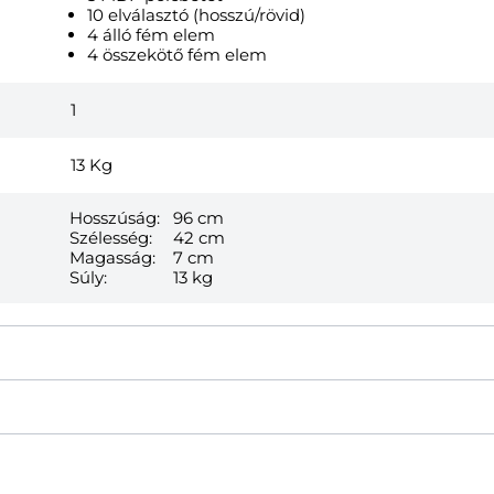
10 elválasztó (hosszú/rövid)
4 álló fém elem
4 összekötő fém elem
1
13
Kg
Hosszúság:
96 cm
Szélesség:
42 cm
Magasság:
7 cm
Súly:
13 kg