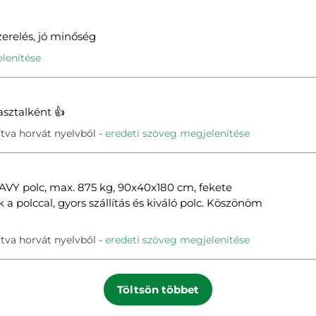
erelés, jó minőség
lenítése
asztalként 👍
tva horvát nyelvből
eredeti szöveg megjelenítése
AVY polc, max. 875 kg, 90x40x180 cm, fekete
a polccal, gyors szállítás és kiváló polc. Köszönöm
tva horvát nyelvből
eredeti szöveg megjelenítése
Töltsön többet