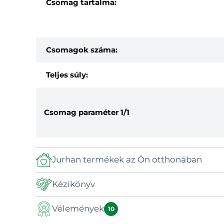
Csomag tartalma:
Csomagok száma:
Teljes súly:
Csomag paraméter
1/1
Jurhan termékek az Ön otthonában
Kézikönyv
Vélemények
Kézikönyv
10