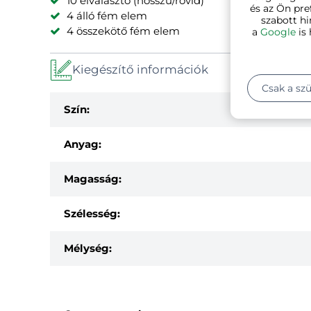
10 elválasztó (hosszú/rövid)
és az Ön pre
4 álló fém elem
szabott hi
4 összekötő fém elem
a
Google
is 
Kiegészítő információk
Csak a sz
Szín:
Anyag:
Magasság:
Szélesség:
Mélység: