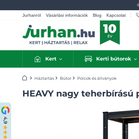
Jurhanról
Vásárlási információk
Blog
Kapcsolat
Kert
Kerti bútorok
Kezdőlap
Háztartás
Bútor
Polcok és állványok
HEAVY nagy teherbírású 