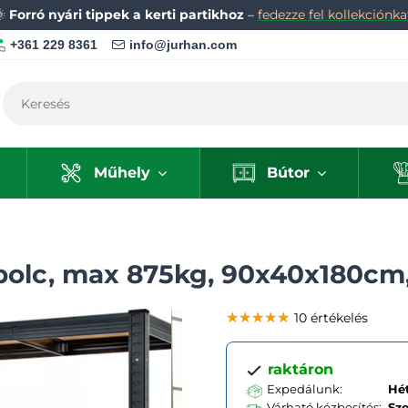
🌞
Forró nyári tippek a kerti partikhoz
–
fedezze fel kollekciónka
+361 229 8361
info@jurhan.com
Műhely
Bútor
polc, max 875kg, 90x40x180cm,
★★★★★
★★★★★
★★★★★
10 értékelés
raktáron
Expedálunk:
Hét
Várható kézbesítés:
Sz