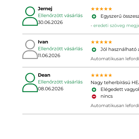
Jernej
★★★★★
★★★★★
★★★★★
Ellenőrzött vásárlás
Egyszerű összesz
30.06.2026
eredeti szöveg megje
Ivan
★★★★★
★★★★★
★★★★★
Ellenőrzött vásárlás
Jól használható 
11.06.2026
Automatikusan lefordí
Dean
★★★★★
★★★★★
★★★★★
Ellenőrzött vásárlás
Nagy teherbírású HE
08.06.2026
Elégedett vagyok 
nincs
Automatikusan lefordí