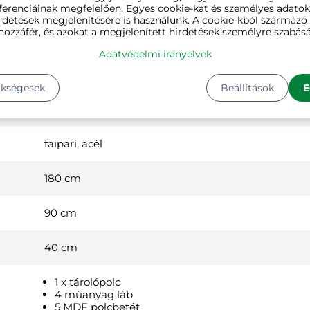
ferenciáinak megfelelően. Egyes cookie-kat és személyes adato
rdetések megjelenítésére is használunk. A cookie-kból származ
hozzáfér, és azokat a megjelenített hirdetések személyre szabásá
Adatvédelmi irányelvek
ükségesek
Beállítások
E
fekete
faipari, acél
180 cm
90 cm
40 cm
1 x tárolópolc
4 műanyag láb
5 MDF polcbetét