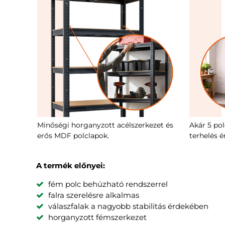
Minőségi horganyzott acélszerkezet és
Akár 5 po
erős MDF polclapok.
terhelés 
A termék előnyei:
fém polc behúzható rendszerrel
falra szerelésre alkalmas
válaszfalak a nagyobb stabilitás érdekében
horganyzott fémszerkezet