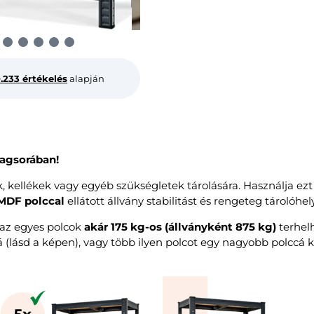
0.233 értékelés
alapján
lagsorában!
, kellékek vagy egyéb szükségletek tárolására. Használja ezt
MDF polccal
ellátott állvány stabilitást és rengeteg tárolóhely
 az egyes polcok
akár 175 kg-os (állványként 875 kg)
terhelh
 (lásd a képen), vagy több ilyen polcot egy nagyobb polccá 