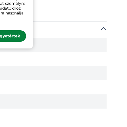
kat személyre
ó adatokhoz
ra használja.
gyetértek