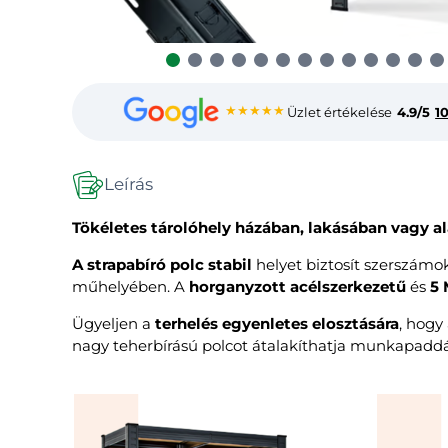
★★★★★
Üzlet értékelése
4.9/5
1
Leírás
Tökéletes tárolóhely házában, lakásában vagy a
A strapabíró polc stabil
helyet biztosít szerszámok
műhelyében. A
horganyzott acélszerkezetű
és
5 
Ügyeljen a
terhelés egyenletes elosztására
, hogy
nagy teherbírású polcot átalakíthatja munkapaddá