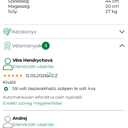
Szélesség:
44 cm
Magasság:
20 cm
Súly:
27 kg
Kézikönyv
Vélemények
Kézikönyv
3
Věra Hendrychová
Ellenőrzött vásárlás
★★★★★
★★★★★
★★★★★
12.05.2026
Kiváló
Jól volt összerakható, szépen le volt írva.
Automatikusan lefordítva cseh nyelvből
eredeti szöveg megjelenítése
Andrej
Ellenőrzött vásárlás