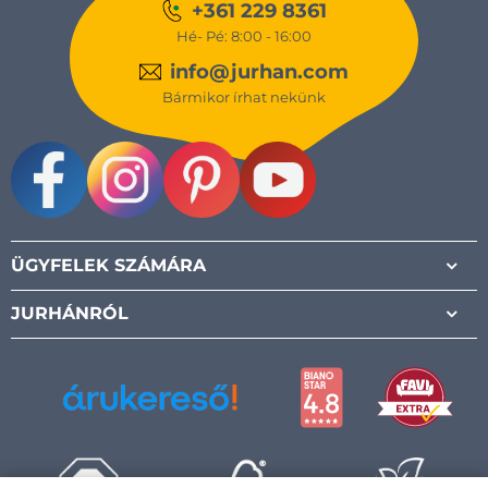
+361 229 8361
Hé- Pé: 8:00 - 16:00
info@jurhan.com
Bármikor írhat nekünk
Facebook
Instagram
Pinterest
Youtube
ÜGYFELEK SZÁMÁRA
JURHÁNRÓL