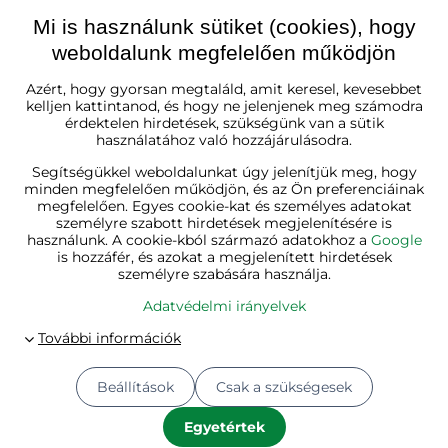
Mi is használunk sütiket (cookies), hogy
weboldalunk megfelelően működjön
Magyarország
Azért, hogy gyorsan megtaláld, amit keresel, kevesebbet
kelljen kattintanod, és hogy ne jelenjenek meg számodra
érdektelen hirdetések, szükségünk van a sütik
használatához való hozzájárulásodra.
Segítségükkel weboldalunkat úgy jelenítjük meg, hogy
minden megfelelően működjön, és az Ön preferenciáinak
megfelelően. Egyes cookie-kat és személyes adatokat
személyre szabott hirdetések megjelenítésére is
használunk. A cookie-kból származó adatokhoz a
Google
is hozzáfér, és azokat a megjelenített hirdetések
személyre szabására használja.
Adatvédelmi irányelvek
Beállítások
Csak a szükségesek
© 2026
Jurhan.hu 💚 | Minden jog fenntartva
Adatvédelmi beállítások
Adatvédelmi irányelvek
Egyetértek
A megrendelés állapota