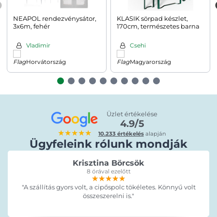
NEAPOL rendezvénysátor,
KLASIK sörpad készlet,
3x6m, fehér
170cm, természetes barna
Vladimir
Csehi
Horvátország
Magyarország
Üzlet értékelése
4.9/5
★★★★★
10.233 értékelés
alapján
Ügyfeleink rólunk mondják
Krisztina Börcsök
8 órával ezelőtt
★★★★★
★★★★★
★★★★★
"A szállítás gyors volt, a cipőspolc tökéletes. Könnyű volt
összeszerelni is."