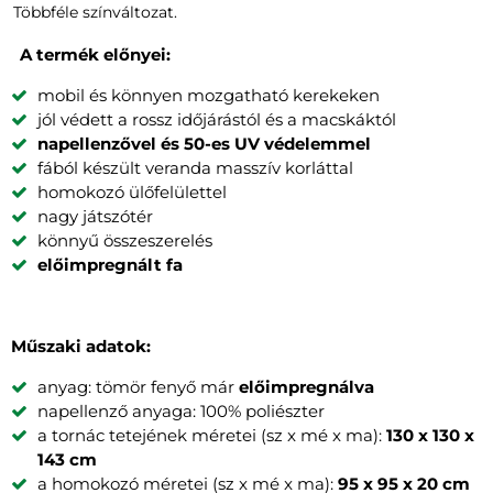
Többféle színváltozat.
A termék előnyei:
mobil és könnyen mozgatható kerekeken
jól védett a rossz időjárástól és a macskáktól
napellenzővel és 50-es UV védelemmel
fából készült veranda masszív korláttal
homokozó ülőfelülettel
nagy játszótér
könnyű összeszerelés
előimpregnált fa
Műszaki adatok:
anyag: tömör fenyő már
előimpregnálva
napellenző anyaga: 100% poliészter
a tornác tetejének méretei (sz x mé x ma):
130 x 130 x
143 cm
a homokozó méretei (sz x mé x ma):
95 x 95 x 20 cm