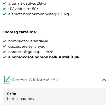
a termék súlya: 26kg
UV védelem: 50+
ajánlott homokmennyiség: 125 kg
Csomag tartalma:
homokozó verandával
összeszerelési anyag
narancssárga napellenző
a homokozót homok nélkül szállítjuk
Kiegészítő információk
Szín:
barna, narancs