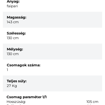
Anyag:
faipari
Magasság:
143 cm
Szélesség:
130 cm
Mélység:
130 cm
Csomagok száma:
1
Teljes súly:
27
Kg
Csomag paraméter
1/1
Hosszúság:
105 cm