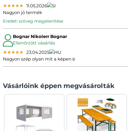
★★★★★
★★★★★
★★★★★
11.05.2026
Nagyon jó termék
eredeti szöveg megjelenítése
Bognar Nikolerr Bognar
Ellenőrzött vásárlás
★★★★★
★★★★★
★★★★★
23.04.2025
Nagyon szép olyan mit a képen☺️
Vásárlóink éppen megvásárolták