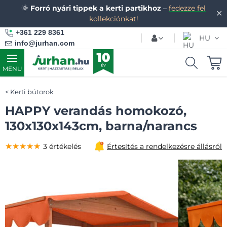
🌞
Forró nyári tippek a kerti partikhoz
–
fedezze fel
✕
kollekciónkat!
+361 229 8361
HU
info@jurhan.com
MENU
Kerti bútorok
HAPPY verandás homokozó,
130x130x143cm, barna/narancs
★★★★★
★★★★★
★★★★★
3 értékelés
Értesítés a rendelkezésre állásról