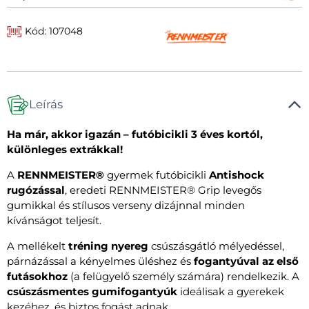
Kód: 107048
Leírás
Ha már, akkor igazán – futóbicikli 3 éves kortól,
különleges extrákkal!
A
RENNMEISTER®
gyermek futóbicikli
Antishock
rugózással
, eredeti RENNMEISTER® Grip levegős
gumikkal és stílusos verseny dizájnnal minden
kívánságot teljesít.
A mellékelt
tréning nyereg
csúszásgátló mélyedéssel,
párnázással a kényelmes üléshez és
fogantyúval az első
futásokhoz
(a felügyelő személy számára) rendelkezik. A
csúszásmentes gumifogantyúk
ideálisak a gyerekek
kezéhez, és biztos fogást adnak.