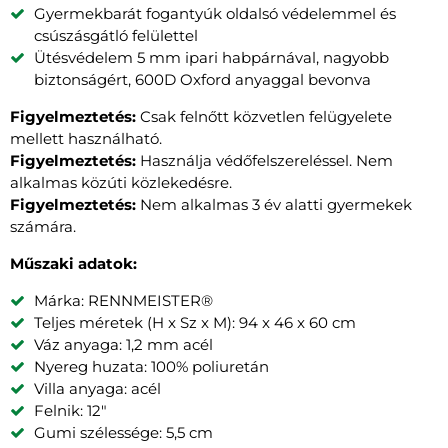
Gyermekbarát fogantyúk oldalsó védelemmel és
csúszásgátló felülettel
Ütésvédelem 5 mm ipari habpárnával, nagyobb
biztonságért, 600D Oxford anyaggal bevonva
Figyelmeztetés:
Csak felnőtt közvetlen felügyelete
mellett használható.
Figyelmeztetés:
Használja védőfelszereléssel. Nem
alkalmas közúti közlekedésre.
Figyelmeztetés:
Nem alkalmas 3 év alatti gyermekek
számára.
Műszaki adatok:
Márka: RENNMEISTER®
Teljes méretek (H x Sz x M): 94 x 46 x 60 cm
Váz anyaga: 1,2 mm acél
Nyereg huzata: 100% poliuretán
Villa anyaga: acél
Felnik: 12"
Gumi szélessége: 5,5 cm