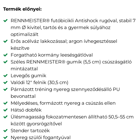
Termék előnyei:
RENNMEISTER® futóbicikli Antishock rugóval, stabil 7
mm Ø kivitel, tartós és a gyermek súlyához
optimalizált
Erős acélváz lakkozással; argon ívhegesztéssel
készítve
Forgatható kormány leesésgátlóval
Széles RENNMEISTER® gumik (5,5 cm) csúszásgátló
mintázattal
Levegős gumik
Valódi 12" felnik (30,5 cm)
Párnázott tréning nyereg szennyeződésálló PU
bevonattal
Mélyedéses, formázott nyereg a csúszás ellen
Hátsó dobfék
Ülésmagasság fokozatmentesen állítható 50,5–55 cm
között gyorsrögzítővel
Stender tartozék
Nyereg szülői fogantyúval