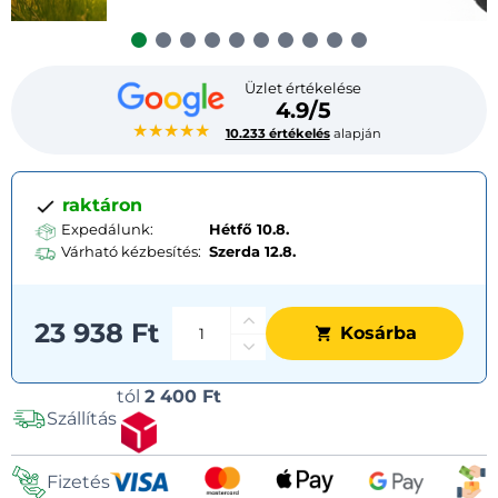
Üzlet értékelése
4.9/5
★★★★★
10.233 értékelés
alapján
raktáron
Expedálunk:
Hétfő 10.8.
Várható kézbesítés:
Szerda
12.8.
23 938 Ft
Kosárba
Szállítási
tól
2 400 Ft
Szállítás
lehetőségek
Fizetés