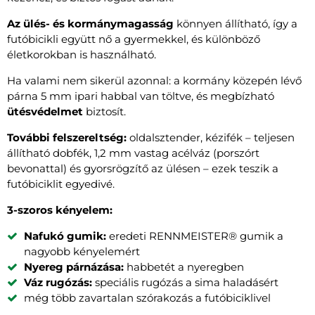
Az ülés- és kormánymagasság
könnyen állítható, így a
futóbicikli együtt nő a gyermekkel, és különböző
életkorokban is használható.
Ha valami nem sikerül azonnal: a kormány közepén lévő
párna 5 mm ipari habbal van töltve, és megbízható
ütésvédelmet
biztosít.
További felszereltség:
oldalsztender, kézifék – teljesen
állítható dobfék, 1,2 mm vastag acélváz (porszórt
bevonattal) és gyorsrögzítő az ülésen – ezek teszik a
futóbiciklit egyedivé.
3-szoros kényelem:
Nafukó gumik:
eredeti RENNMEISTER® gumik a
nagyobb kényelemért
Nyereg párnázása:
habbetét a nyeregben
Váz rugózás:
speciális rugózás a sima haladásért
még több zavartalan szórakozás a futóbiciklivel