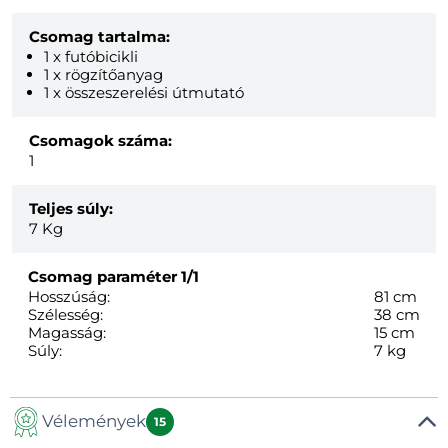
Csomag tartalma:
1 x futóbicikli
1 x rögzítőanyag
1 x összeszerelési útmutató
Csomagok száma:
1
Teljes súly:
7
Kg
Csomag paraméter
1/1
Hosszúság:
81 cm
Szélesség:
38 cm
Magasság:
15 cm
Súly:
7 kg
Vélemények
15