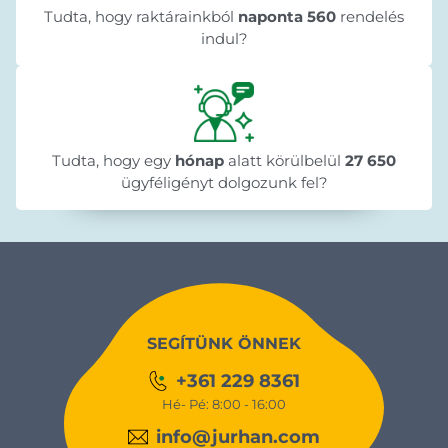
Tudta, hogy raktárainkból
naponta 560
rendelés
indul?
Tudta, hogy egy
hónap
alatt körülbelül
27 650
ügyféligényt dolgozunk fel?
SEGÍTÜNK ÖNNEK
+361 229 8361
Hé- Pé: 8:00 - 16:00
info@jurhan.com