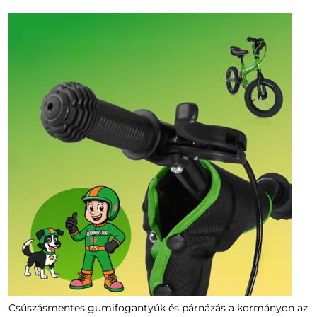
Csúszásmentes gumifogantyúk és párnázás a kormányon az