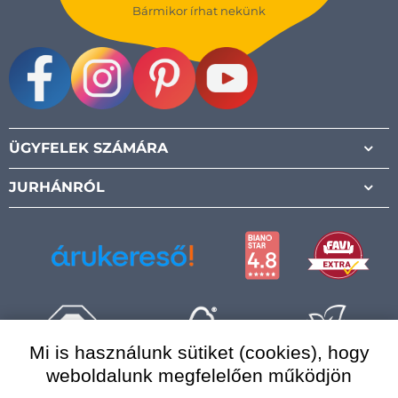
Bármikor írhat nekünk
Facebook
Instagram
Pinterest
Youtube
ÜGYFELEK SZÁMÁRA
JURHÁNRÓL
Mi is használunk sütiket (cookies), hogy
weboldalunk megfelelően működjön
Magyarország