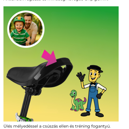
Ülés mélyedéssel a csúszás ellen és tréning fogantyú.