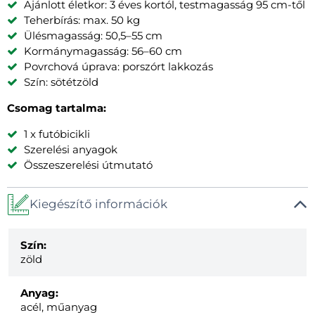
Ajánlott életkor: 3 éves kortól, testmagasság 95 cm-től
Teherbírás: max. 50 kg
Ülésmagasság: 50,5–55 cm
Kormánymagasság: 56–60 cm
Povrchová úprava: porszórt lakkozás
Szín: sötétzöld
Csomag tartalma:
1 x futóbicikli
Szerelési anyagok
Összeszerelési útmutató
Kiegészítő információk
Szín:
zöld
Anyag:
acél, műanyag