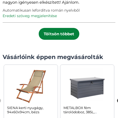
nagyon igényesen elkészített! Ajánlom.
Automatikusan lefordítva román nyelvből
eredeti szöveg megjelenítése
Töltsön többet
Vásárlóink éppen megvásárolták
SIENA kerti nyugágy,
METALBOX fém
94x60x94cm, bézs
tárolódoboz, 385L,
120×62×63cm, antracit