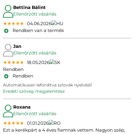
Bettina Bálint
Ellenőrzött vásárlás
★★★★★
★★★★★
★★★★★
04.06.2026
Rendben van a termék
Jan
Ellenőrzött vásárlás
★★★★★
★★★★★
★★★★★
18.05.2026
Rendben
Rendben
Automatikusan lefordítva szlovák nyelvből
eredeti szöveg megjelenítése
Roxana
Ellenőrzött vásárlás
★★★★★
★★★★★
★★★★★
01.01.2026
Ezt a kerékpárt a 4 éves fiamnak vettem. Nagyon szép,