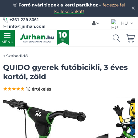
🌞
Forró nyári tippek a kerti partikhoz
–
fedezze fel
✕
kollekciónkat!
+361 229 8361
HU
info@jurhan.com
MENU
Szabadidő
QUIDO gyerek futóbicikli, 3 éves
kortól, zöld
★★★★★
★★★★★
★★★★★
16 értékelés