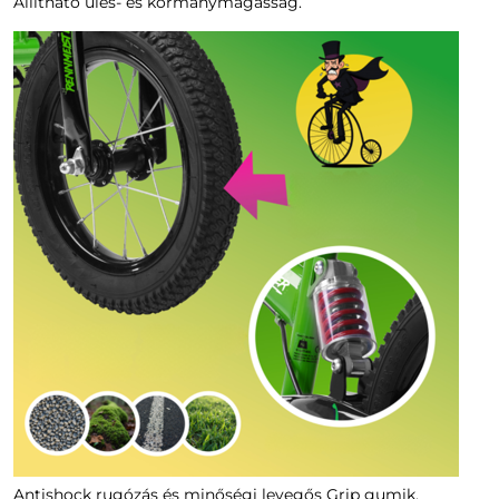
Állítható ülés- és kormánymagasság.
Antishock rugózás és minőségi levegős Grip gumik.