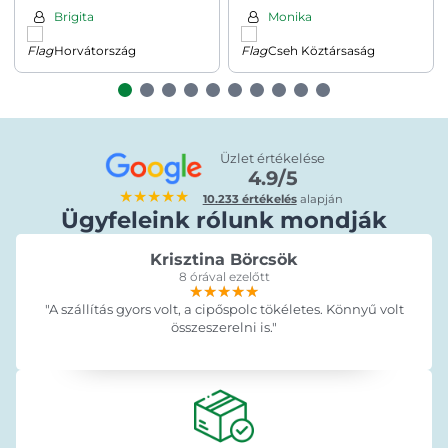
Brigita
Monika
Horvátország
Cseh Köztársaság
Üzlet értékelése
4.9/5
★★★★★
10.233 értékelés
alapján
Ügyfeleink rólunk mondják
Krisztina Börcsök
8 órával ezelőtt
★★★★★
★★★★★
★★★★★
"A szállítás gyors volt, a cipőspolc tökéletes. Könnyű volt
összeszerelni is."