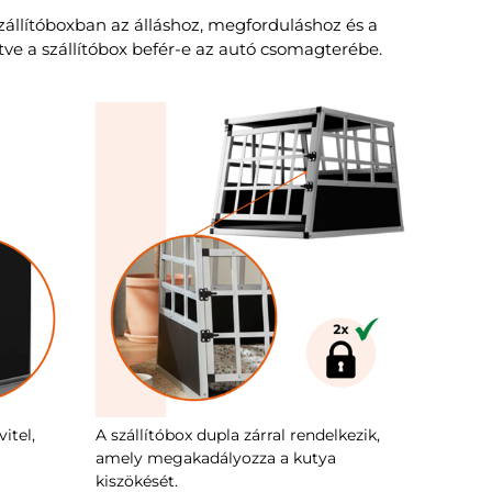
szállítóboxban az álláshoz, megforduláshoz és a
etve a szállítóbox befér-e az autó csomagterébe.
itel,
A szállítóbox dupla zárral rendelkezik,
amely megakadályozza a kutya
kiszökését.