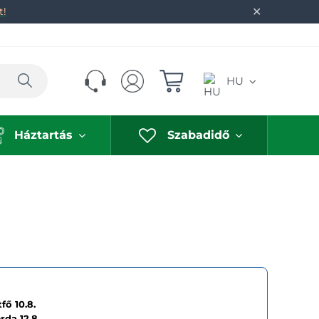
✕
t!
Keresés
HU
Háztartás
Szabadidő
fő 10.8.
erda
12.8.