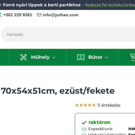
🌞
Forró nyári tippek a kerti partikhoz
–
fedezze fel kollekciónka
+361 229 8361
info@jurhan.com
Műhely
Bútor
 70x54x51cm, ezüst/fekete
★★★★★
★★★★★
★★★★★
11 értékelés
raktáron
Expedálunk:
Hét
Várható kézbesítés:
Sz