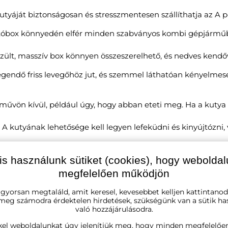
utyáját biztonságosan és stresszmentesen szállíthatja az A 
lítóbox könnyedén elfér minden szabványos kombi gépjárműb
zült, masszív box könnyen összeszerelhető, és nedves kendőv
gendő friss levegőhöz jut, és szemmel láthatóan kényelmes
művön kívül, például úgy, hogy abban eteti meg. Ha a kutya is
i. A kutyának lehetősége kell legyen lefeküdni és kinyújtózni
is használunk sütiket (cookies), hogy webolda
megfelelően működjön
 gyorsan megtaláld, amit keresel, kevesebbet kelljen kattintanod
 meg számodra érdektelen hirdetések, szükségünk van a sütik ha
való hozzájárulásodra.
kel weboldalunkat úgy jelenítjük meg, hogy minden megfelelőe