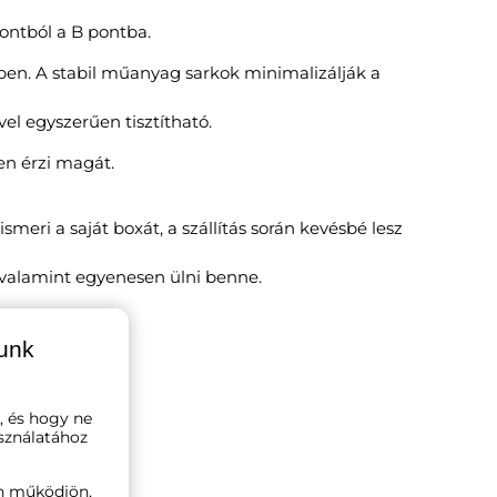
pontból a B pontba.
en. A stabil műanyag sarkok minimalizálják a
el egyszerűen tisztítható.
en érzi magát.
meri a saját boxát, a szállítás során kevésbé lesz
, valamint egyenesen ülni benne.
lunk
, és hogy ne
sználatához
n működjön,