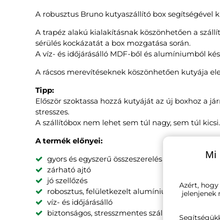
A robusztus Bruno kutyaszállító box segítségével k
A trapéz alakú kialakításnak köszönhetően a szál
sérülés kockázatát a box mozgatása során.
A víz- és időjárásálló MDF-ből és alumíniumból kés
A rácsos merevítéseknek köszönhetően kutyája ele
Tipp:
Először szoktassa hozzá kutyáját az új boxhoz a jár
stresszes.
A szállítóbox nem lehet sem túl nagy, sem túl kics
A termék előnyei:
Mi 
gyors és egyszerű összeszerelés
zárható ajtó
jó szellőzés
Azért, hogy
robosztus, felületkezelt alumínium és MDF
jelenjenek
víz- és időjárásálló
biztonságos, stresszmentes szállítás
Segítségük