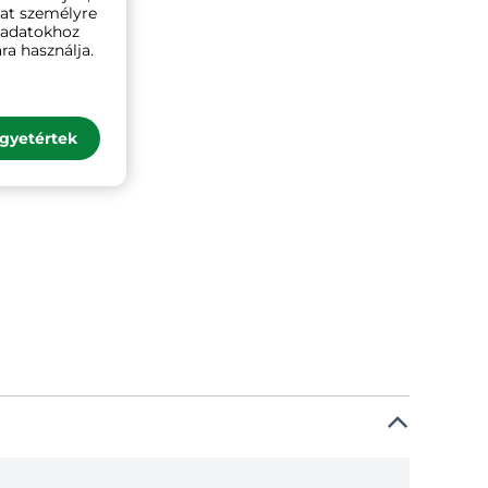
kat személyre
ó adatokhoz
ra használja.
gyetértek