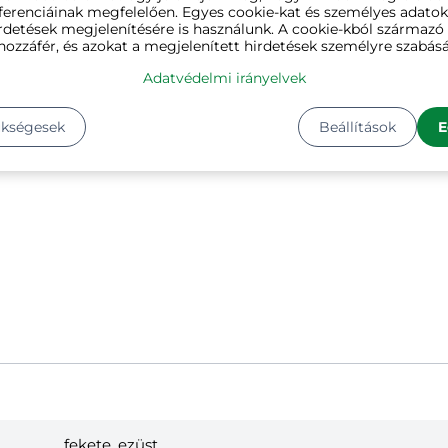
ferenciáinak megfelelően. Egyes cookie-kat és személyes adato
rdetések megjelenítésére is használunk. A cookie-kból származ
hozzáfér, és azokat a megjelenített hirdetések személyre szabásá
épes utazáshoz
Adatvédelmi irányelvek
ükségesek
Beállítások
E
fekete, ezüst