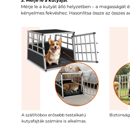
3. Mérje le a kutyáját
Mérje le a kutyát álló helyzetben – a magasságát és
kényelmes fekvéshez. Hasonlítsa össze az összes ada
A szállítóbox erősebb testalkatú
Biztonságo
kutyafajták számára is alkalmas.