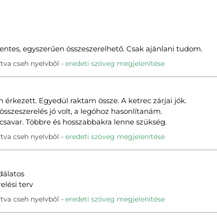
ntes, egyszerűen összeszerelhető. Csak ajánlani tudom.
tva cseh nyelvből
eredeti szöveg megjelenítése
n érkezett. Egyedül raktam össze. A ketrec zárjai jók.
összeszerelés jó volt, a legóhoz hasonlítanám.
acsavar. Többre és hosszabbakra lenne szükség.
tva cseh nyelvből
eredeti szöveg megjelenítése
dálatos
elési terv
tva cseh nyelvből
eredeti szöveg megjelenítése