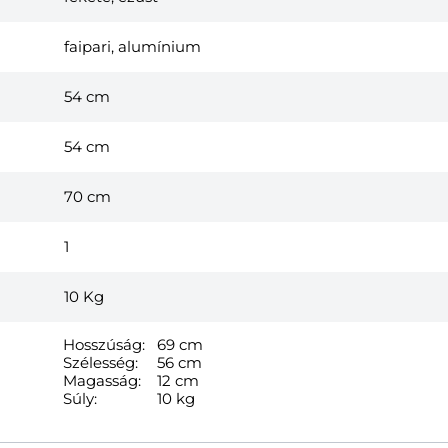
faipari, alumínium
54 cm
54 cm
70 cm
1
10
Kg
Hosszúság:
69 cm
Szélesség:
56 cm
Magasság:
12 cm
Súly:
10 kg