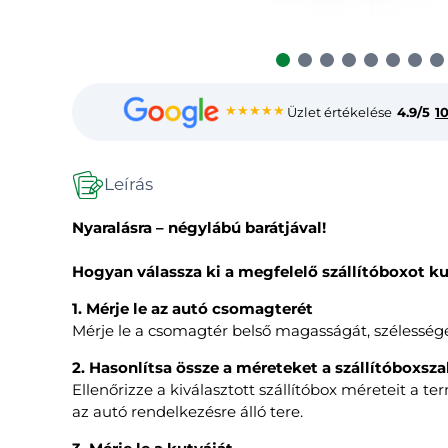
★★★★★
Üzlet értékelése
4.9/5
1
Leírás
Nyaralásra – négylábú barátjával!
Hogyan válassza ki a megfelelő szállítóboxot k
1. Mérje le az autó csomagterét
Mérje le a csomagtér belső magasságát, szélességét 
2. Hasonlítsa össze a méreteket a szállítóboxsza
Ellenőrizze a kiválasztott szállítóbox méreteit a t
az autó rendelkezésre álló tere.