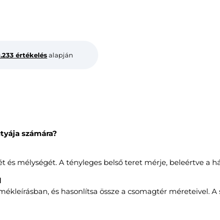
0.233 értékelés
alapján
utyája számára?
és mélységét. A tényleges belső teret mérje, beleértve a háts
l
ermékleírásban, és hasonlítsa össze a csomagtér méreteivel. A