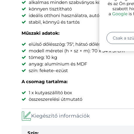
alkalmas minden szabványos kombi járműhöz
és az Ön pre
szabott hi
könnyen tisztítható
a
Google
is 
ideális otthoni használatra, autóba és repülőg
stabil, könnyű és tartós
Műszaki adatok:
Csak a sz
elülső dőlésszög: 75°, hátsó dőlésszög: 75°
modell méretei (h × sz × m): 70 x 54 x 51 cm
tömeg: 10 kg
anyag: alumínium és MDF
szín: fekete–ezüst
A csomag tartalma:
1 x kutyaszállító box
összeszerelési útmutató
Kiegészítő információk
Szín: