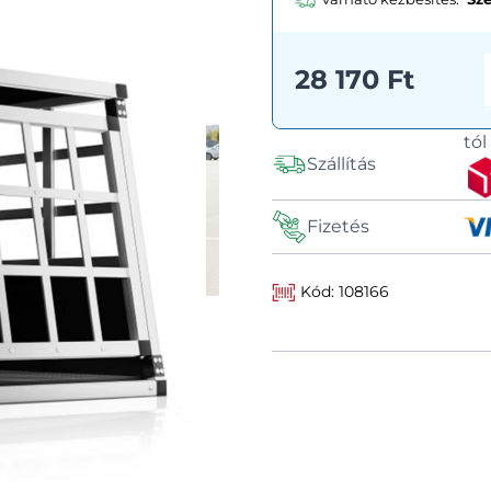
28 170 Ft
tó
Szállítás
Fizetés
Kód: 108166