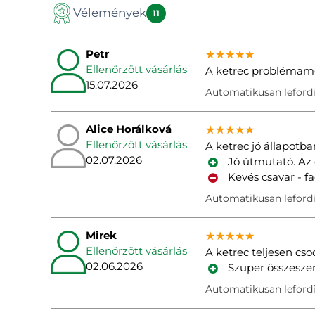
Vélemények
11
Petr
★★★★★
★★★★★
★★★★★
Ellenőrzött vásárlás
A ketrec problémame
15.07.2026
Automatikusan lefordí
Alice Horálková
★★★★★
★★★★★
★★★★★
Ellenőrzött vásárlás
A ketrec jó állapotba
02.07.2026
Jó útmutató. Az 
Kevés csavar - f
Automatikusan lefordí
Mirek
★★★★★
★★★★★
★★★★★
Ellenőrzött vásárlás
A ketrec teljesen cso
02.06.2026
Szuper összeszer
Automatikusan lefordí