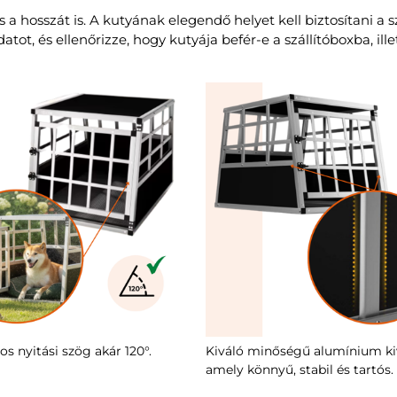
 a hosszát is. A kutyának elegendő helyet kell biztosítani a 
tot, és ellenőrizze, hogy kutyája befér-e a szállítóboxba, ill
s nyitási szög akár 120°.
Kiváló minőségű alumínium kiv
amely könnyű, stabil és tartós.