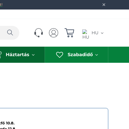
✕
t!
Keresés
HU
Háztartás
Szabadidő
fő 10.8.
erda
12.8.