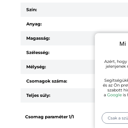
Szín:
Anyag:
Magasság:
Mi 
Szélesség:
Azért, hogy
jelenjenek
Mélység:
Segítségük
Csomagok száma:
és az Ön pre
szabott hi
a
Google
is 
Teljes súly:
Csomag paraméter
1/1
Csak a sz