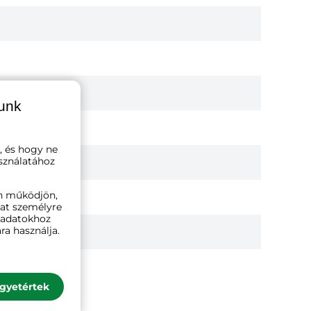
lunk
, és hogy ne
sználatához
n működjön,
kat személyre
ó adatokhoz
ra használja.
gyetértek