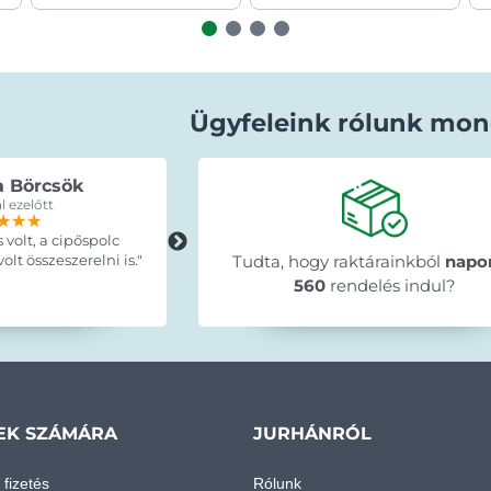
Ügyfeleink rólunk mon
a Börcsök
Erdey Betti
l ezelőtt
15 órával ezelőtt
★★★
★★★
★★★
★★★★★
★★★★★
★★★★★
s volt, a cipőspolc
"A termék pontosan olyan mint ahog
lt összeszerelni is."
leirták, idő elött érkezett, egyszerűe
Tudta, hogy raktárainkból
napo
szuper ajánlani tudom mindenkinek 
560
rendelés indul?
🤗."
EK SZÁMÁRA
JURHÁNRÓL
 fizetés
Rólunk