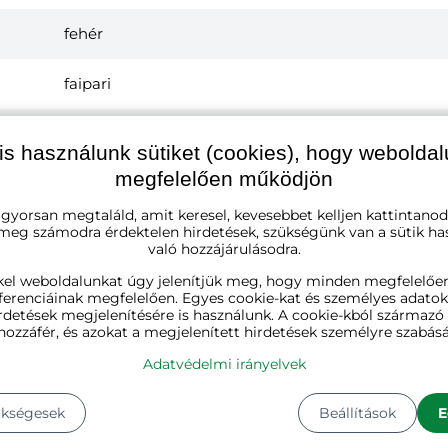
fehér
faipari
59 cm
is használunk sütiket (cookies), hogy webolda
megfelelően működjön
40 cm
 gyorsan megtaláld, amit keresel, kevesebbet kelljen kattintanod
 meg számodra érdektelen hirdetések, szükségünk van a sütik ha
35 cm
való hozzájárulásodra.
kel weboldalunkat úgy jelenítjük meg, hogy minden megfelelőe
1
ferenciáinak megfelelően. Egyes cookie-kat és személyes adato
rdetések megjelenítésére is használunk. A cookie-kból származ
hozzáfér, és azokat a megjelenített hirdetések személyre szabásá
15
Kg
Adatvédelmi irányelvek
Hosszúság:
70 cm
Szélesség:
46 cm
ükségesek
Beállítások
E
Magasság:
16 cm
Súly:
15 kg