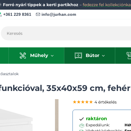
🌞
Forró nyári tippek a kerti partikhoz
–
fedezze fel kollekciónka
+361 229 8361
info@jurhan.com
Műhely
Bútor
zőasztalok
 funkcióval, 35x40x59 cm, fehér
★★★★★
★★★★★
★★★★★
4 értékelés
raktáron
Expedálunk:
Hét
Várható kézbesítés:
Sz