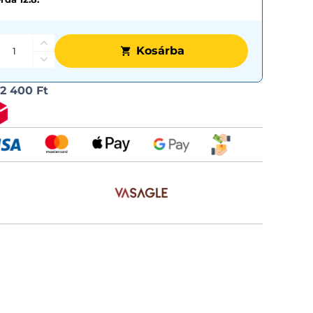
Kosárba
Szállítási
l
2 400 Ft
lehetős