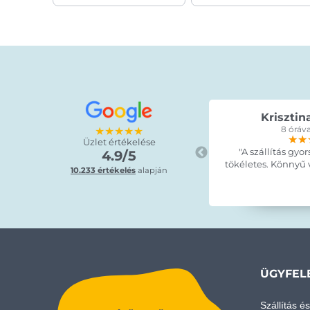
Krisztin
★★★★★
8 óráva
★★
★★
★★
Üzlet értékelése
"A szállítás gyor
4.9/5
tökéletes. Könnyű vo
10.233 értékelés
alapján
ÜGYFEL
Szállítás és