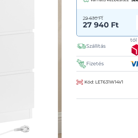
29 630 Ft
27 940 Ft
tó
Szállítás
Fizetés
Kód: LET631W14V1