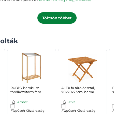
Töltsön többet
olták
RUBBY bambusz
ALEK fa tárolóasztal,
törölközőtartó fém
70x70x73cm, barna
s
rudakkal és polccal ,
51x31x85 cm, barna/ezüst
Arnost
Jitka
Cseh Köztársaság
Cseh Köztársaság