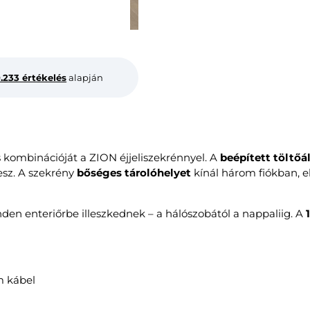
0.233 értékelés
alapján
 kombinációját a ZION éjjeliszekrénnyel. A
beépített töltő
esz. A szekrény
bőséges tárolóhelyet
kínál három fiókban, el
inden enteriőrbe illeszkednek – a hálószobától a nappaliig. A
 m kábel