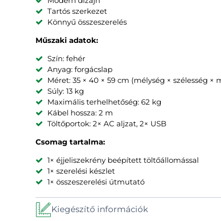
Modern dizájn
Tartós szerkezet
Könnyű összeszerelés
Műszaki adatok:
Szín: fehér
Anyag: forgácslap
Méret: 35 × 40 × 59 cm (mélység × szélesség ×
Súly: 13 kg
Maximális terhelhetőség: 62 kg
Kábel hossza: 2 m
Töltőportok: 2× AC aljzat, 2× USB
Csomag tartalma:
1× éjjeliszekrény beépített töltőállomással
1× szerelési készlet
1× összeszerelési útmutató
Kiegészítő információk