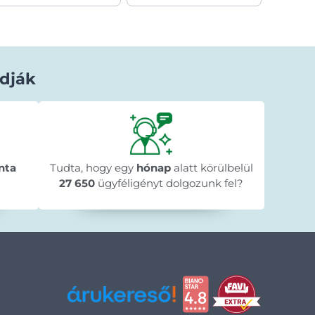
dják
Béla Horváth
1 nappal ezelőtt
★★★★★
★★★★★
★★★★★
y
"Gyorsan megérkezett a megrendelt
"A web
n
nta
Tudta, hogy egy
termék."
hónap
alatt körülbelül
menete 
🥰
megre
27 650
ügyféligényt dolgozunk fel?