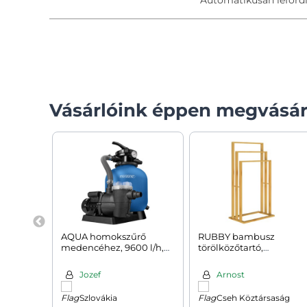
Vásárlóink éppen megvásár
AQUA homokszűrő
RUBBY bambusz
medencéhez, 9600 l/h,
törölközőtartó,
kék
40x24x82cm, barna
Jozef
Arnost
Szlovákia
Cseh Köztársaság