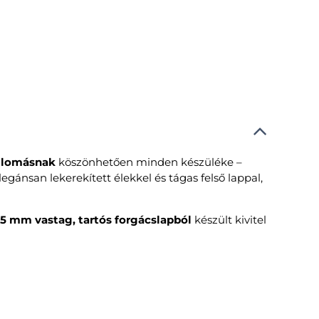
állomásnak
köszönhetően minden készüléke –
egánsan lekerekített élekkel és tágas felső lappal,
15 mm vastag, tartós forgácslapból
készült kivitel