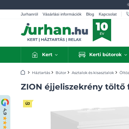
Jurhanról
Vásárlási információk
Blog
Kapcsolat
Kert
Kerti bútorok
Kezdőlap
Háztartás
Bútor
Asztalok és kisasztalok
Öltö
ZION éjjeliszekrény töltő
ÚJ