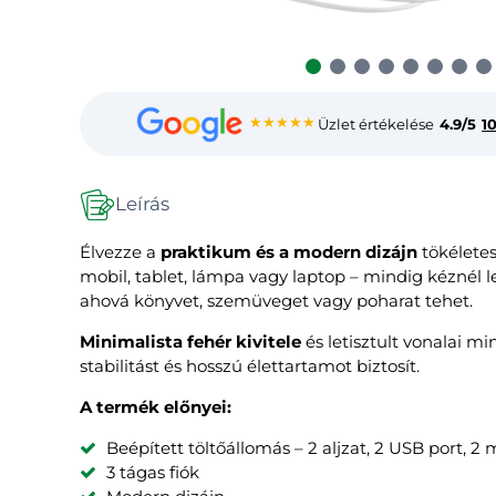
★★★★★
Üzlet értékelése
4.9/5
1
Leírás
Élvezze a
praktikum és a modern dizájn
tökéletes
mobil, tablet, lámpa vagy laptop – mindig kéznél l
ahová könyvet, szemüveget vagy poharat tehet.
Minimalista fehér kivitele
és letisztult vonalai m
stabilitást és hosszú élettartamot biztosít.
A termék előnyei:
Beépített töltőállomás – 2 aljzat, 2 USB port, 2
3 tágas fiók