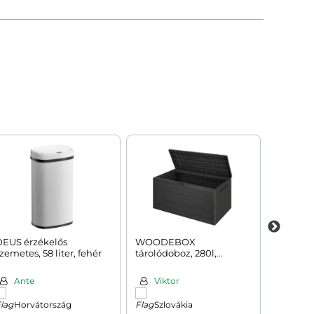
DEUS érzékelős
WOODEBOX
LAGUNA 
zemetes, 58 liter, fehér
tárolódoboz, 280l,
állíthat
120x46x57cm, antracit
193x53x2
Ante
Viktor
Vikt
Horvátország
Szlovákia
Szlo