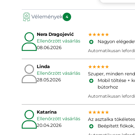
Vélemények
4
Nera Dragojević
★★★★★
★★★★★
★★★★★
Ellenőrzött vásárlás
Nagyon elégedet
08.06.2026
Automatikusan lefordí
Linda
★★★★★
★★★★★
★★★★★
Ellenőrzött vásárlás
Szuper, minden ren
28.05.2026
Mobil töltése + k
bútorhoz
Automatikusan lefordí
Katarína
★★★★★
★★★★★
★★★★★
Ellenőrzött vásárlás
Az asztalka tökélete
20.04.2026
Beépített fiókok,
Automatikusan lefordí