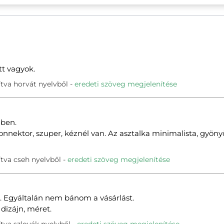
t vagyok.
tva horvát nyelvből
eredeti szöveg megjelenítése
dben.
onnektor, szuper, kéznél van. Az asztalka minimalista, gyönyö
tva cseh nyelvből
eredeti szöveg megjelenítése
s. Egyáltalán nem bánom a vásárlást.
 dizájn, méret.
tva szlovák nyelvből
eredeti szöveg megjelenítése