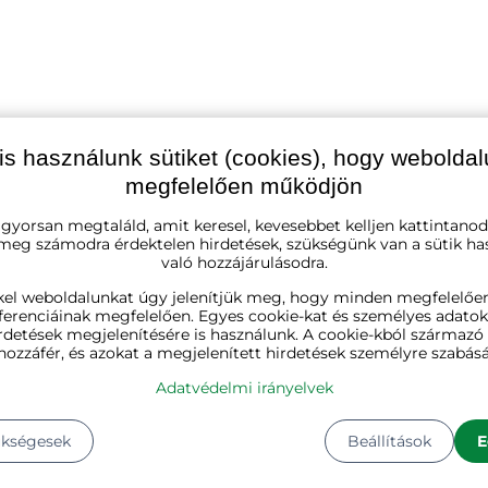
is használunk sütiket (cookies), hogy webolda
megfelelően működjön
 gyorsan megtaláld, amit keresel, kevesebbet kelljen kattintanod
 meg számodra érdektelen hirdetések, szükségünk van a sütik ha
való hozzájárulásodra.
kel weboldalunkat úgy jelenítjük meg, hogy minden megfelelőe
ferenciáinak megfelelően. Egyes cookie-kat és személyes adato
rdetések megjelenítésére is használunk. A cookie-kból származ
fekete
hozzáfér, és azokat a megjelenített hirdetések személyre szabásá
Adatvédelmi irányelvek
acél, textil, poliészter
ükségesek
Beállítások
E
87 cm