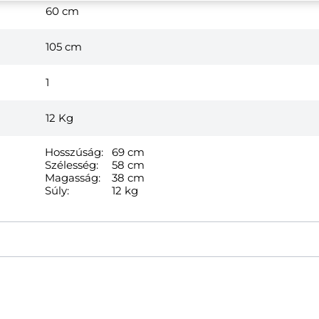
60 cm
105 cm
1
12
Kg
Hosszúság:
69 cm
Szélesség:
58 cm
Magasság:
38 cm
Súly:
12 kg