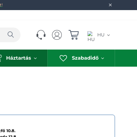
✕
t!
Keresés
HU
Háztartás
Szabadidő
fő 10.8.
erda
12.8.