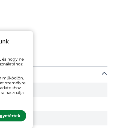
lunk
, és hogy ne
sználatához
n működjön,
kat személyre
ó adatokhoz
ra használja.
gyetértek