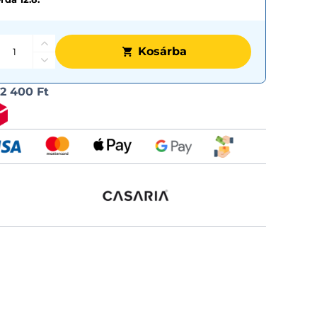
Kosárba
Szállítási
l
2 400 Ft
lehetős