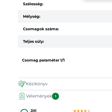
Szélesség:
Mélység:
Csomagok száma:
Teljes súly:
Csomag paraméter
1/1
Kézikönyv
Vélemények
Kézikönyv
1
Jiří
★★★★★
★★★★★
★★★★★