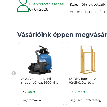
Ellenőrzött vásárlás
Szép nőknek tetszik.
07.07.2026
Automatikusan lefordí
Vásárlóink éppen megvásár
AQUA homokszűrő
RUBBY bambusz
medencéhez, 9600 l/h,
törölközőtartó,
kék
40x24x82cm, barna
Jozef
Arnost
Szlovákia
Cseh Köztársaság