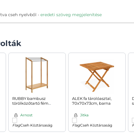
tva cseh nyelvből
eredeti szöveg megjelenítése
olták
RUBBY bambusz
ALEK fa tárolóasztal,
törölközőtartó fém
70x70x73cm, barna
s
rudakkal és polccal ,
51x31x85 cm, barna/ezüst
Arnost
Jitka
Cseh Köztársaság
Cseh Köztársaság