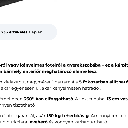
0.233 értékelés
alapján
ióról vagy kényelmes fotelről a gyerekszobába – ez a kárp
n bármely enteriőr meghatározó eleme lesz.
 kialakított, nagyméretű háttámlája
5 fokozatban állíthat
t, akár egyenesen ül, akár kényelmesen hátradől.
ió érdekében
360°-ban elforgatható
. Az extra puha,
13 cm vas
nnyen tisztítható.
ználatot garantál, akár
150 kg teherbírásig
. Amennyiben a fo
talp burkolata
levehető
és könnyen karbantartható.