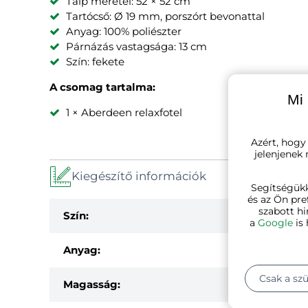
Talp méretei: 52 × 52 cm
Tartócső: Ø 19 mm, porszórt bevonattal
Anyag: 100% poliészter
Párnázás vastagsága: 13 cm
Szín: fekete
A csomag tartalma:
Mi 
1 × Aberdeen relaxfotel
Azért, hogy
jelenjenek
Kiegészítő információk
Segítségük
és az Ön pre
szabott hi
Szín:
a
Google
is 
Anyag:
Csak a sz
Magasság: