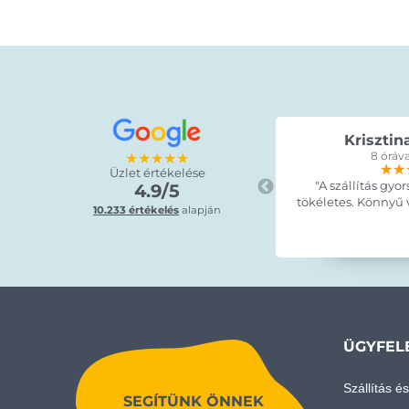
Krisztin
★★★★★
8 óráva
★★
★★
★★
Üzlet értékelése
"A szállítás gyor
4.9/5
tökéletes. Könnyű vo
10.233 értékelés
alapján
ÜGYFEL
Szállítás és
SEGÍTÜNK ÖNNEK