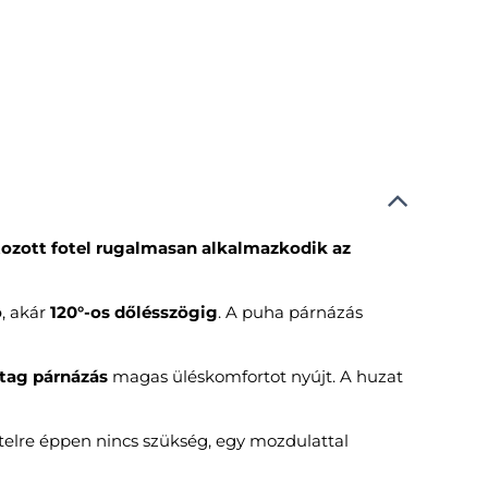
itozott fotel rugalmasan alkalmazkodik az
ó
, akár
120°-os dőlésszögig
. A puha párnázás
tag párnázás
magas üléskomfortot nyújt. A huzat
telre éppen nincs szükség, egy mozdulattal