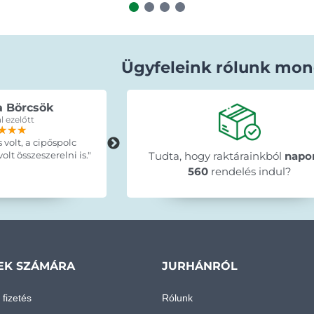
Ügyfeleink rólunk mon
a Börcsök
Erdey Betti
l ezelőtt
15 órával ezelőtt
★★★
★★★
★★★
★★★★★
★★★★★
★★★★★
s volt, a cipőspolc
"A termék pontosan olyan mint ahog
lt összeszerelni is."
leirták, idő elött érkezett, egyszerűe
Tudta, hogy raktárainkból
napo
szuper ajánlani tudom mindenkinek 
560
rendelés indul?
🤗."
EK SZÁMÁRA
JURHÁNRÓL
 fizetés
Rólunk