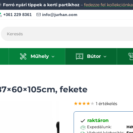
🌞
Forró nyári tippek a kerti partikhoz
–
fedezze fel kollekciónka
+361 229 8361
info@jurhan.com
Műhely
Bútor
87×60×105cm, fekete
★★★★★
★★★★★
★★★★★
1 értékelés
raktáron
Expedálunk:
Hét
Várható kézbesítés:
Sz