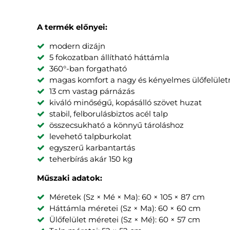
A termék előnyei:
modern dizájn
5 fokozatban állítható háttámla
360°-ban forgatható
magas komfort a nagy és kényelmes ülőfelüle
13 cm vastag párnázás
kiváló minőségű, kopásálló szövet huzat
stabil, felborulásbiztos acél talp
összecsukható a könnyű tároláshoz
levehető talpburkolat
egyszerű karbantartás
teherbírás akár 150 kg
Műszaki adatok:
Méretek (Sz × Mé × Ma): 60 × 105 × 87 cm
Háttámla méretei (Sz × Ma): 60 × 60 cm
Ülőfelület méretei (Sz × Mé): 60 × 57 cm