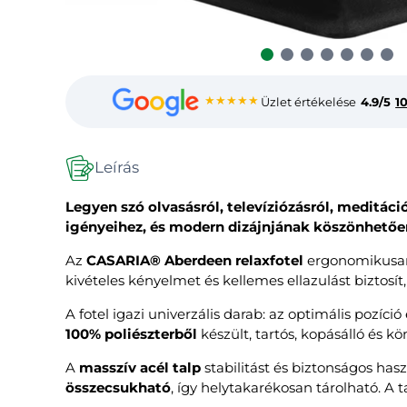
★★★★★
Üzlet értékelése
4.9/5
1
Leírás
Legyen szó olvasásról, televíziózásról, meditác
igényeihez, és modern dizájnjának köszönhetőe
Az
CASARIA® Aberdeen relaxfotel
ergonomikusan
kivételes kényelmet és kellemes ellazulást biztosí
A fotel igazi univerzális darab: az optimális pozíc
100% poliészterből
készült, tartós, kopásálló és kö
A
masszív acél talp
stabilitást és biztonságos has
összecsukható
, így helytakarékosan tárolható. A 