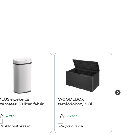
DEUS érzékelős
WOODEBOX
LAGUNA 
zemetes, 58 liter, fehér
tárolódoboz, 280l,
állíthat
120x46x57cm, antracit
193x53x2
Ante
Viktor
Vikt
Horvátország
Szlovákia
Szlo