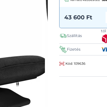
43 600 Ft
tó
Szállítás
Fizetés
Kód: 109636