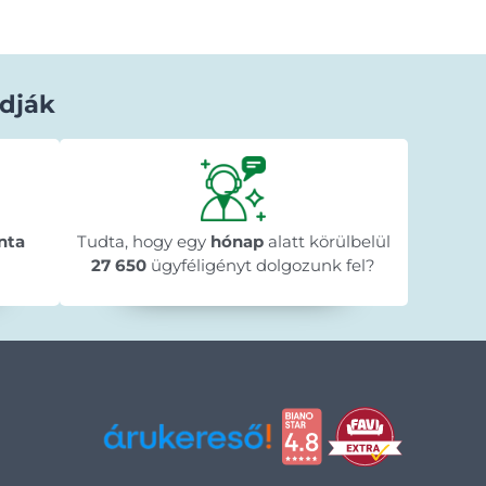
dják
Béla Horváth
1 nappal ezelőtt
★★★★★
★★★★★
★★★★★
y
"Gyorsan megérkezett a megrendelt
"A web
n
nta
Tudta, hogy egy
termék."
hónap
alatt körülbelül
menete 
🥰
megre
27 650
ügyféligényt dolgozunk fel?