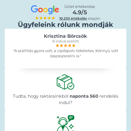
Üzlet értékelése
4.9/5
★★★★★
10.233 értékelés
alapján
Ügyfeleink rólunk mondják
Krisztina Börcsök
8 órával ezelőtt
★★★★★
★★★★★
★★★★★
"A szállítás gyors volt, a cipőspolc tökéletes. Könnyű volt
összeszerelni is."
Tudta, hogy raktárainkból
naponta 560
rendelés
indul?