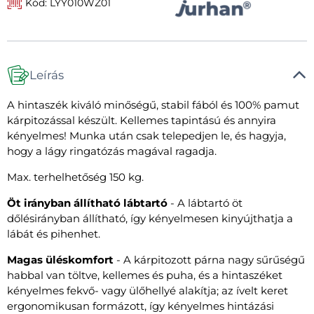
Kód: LYY010WZ01
Leírás
A hintaszék kiváló minőségű, stabil fából és 100% pamut
kárpitozással készült. Kellemes tapintású és annyira
kényelmes! Munka után csak telepedjen le, és hagyja,
hogy a lágy ringatózás magával ragadja.
Max. terhelhetőség 150 kg.
Öt irányban állítható lábtartó
- A lábtartó öt
dőlésirányban állítható, így kényelmesen kinyújthatja a
lábát és pihenhet.
Magas üléskomfort
- A kárpitozott párna nagy sűrűségű
habbal van töltve, kellemes és puha, és a hintaszéket
kényelmes fekvő- vagy ülőhellyé alakítja; az ívelt keret
ergonomikusan formázott, így kényelmes hintázási