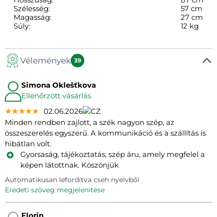
Szélesség:
57 cm
Magasság:
27 cm
Súly:
12 kg
Vélemények
39
Simona Oklešťkova
Ellenőrzött vásárlás
★★★★★
★★★★★
★★★★★
02.06.2026
Minden rendben zajlott, a szék nagyon szép, az
összeszerelés egyszerű. A kommunikáció és a szállítás is
hibátlan volt.
Gyorsaság, tájékoztatás, szép áru, amely megfelel a
képen látottnak. Köszönjük
Automatikusan lefordítva cseh nyelvből
eredeti szöveg megjelenítése
Florin