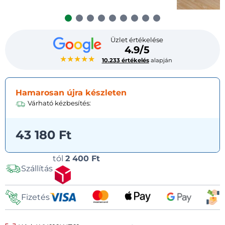
Üzlet értékelése
4.9/5
★★★★★
10.233 értékelés
alapján
Hamarosan újra készleten
Várható kézbesítés:
43 180 Ft
Szállítási
tól
2 400 Ft
Szállítás
lehetőségek
Fizetés