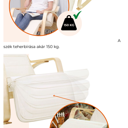
A
szék teherbírása akár 150 kg.