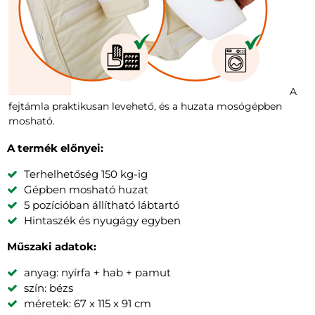
A
fejtámla praktikusan levehető, és a huzata mosógépben
mosható.
A termék előnyei:
Terhelhetőség 150 kg-ig
Gépben mosható huzat
5 pozícióban állítható lábtartó
Hintaszék és nyugágy egyben
Műszaki adatok:
anyag: nyírfa + hab + pamut
szín: bézs
méretek: 67 x 115 x 91 cm