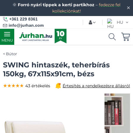
🌞
Forró nyári tippek a kerti partikhoz
–
fedezze fel
✕
kollekciónkat!
+361 229 8361
HU
info@jurhan.com
MENU
Bútor
SWING hintaszék, teherbírás
150kg, 67x115x91cm, bézs
★★★★★
★★★★★
★★★★★
43 értékelés
Értesítés a rendelkezésre állásról