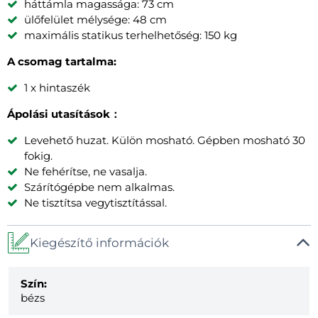
háttámla magassága: 73 cm
ülőfelület mélysége: 48 cm
maximális statikus terhelhetőség: 150 kg
A csomag tartalma:
1 x hintaszék
Ápolási utasítások：
Levehető huzat. Külön mosható. Gépben mosható 30
fokig.
Ne fehérítse, ne vasalja.
Szárítógépbe nem alkalmas.
Ne tisztítsa vegytisztítással.
Kiegészítő információk
Szín:
bézs