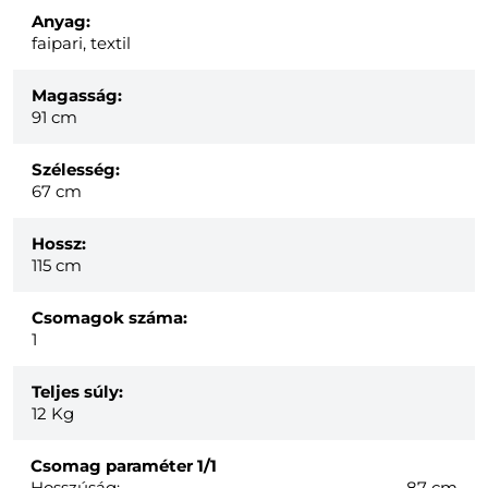
Anyag:
faipari, textil
Magasság:
91 cm
Szélesség:
67 cm
Hossz:
115 cm
Csomagok száma:
1
Teljes súly:
12
Kg
Csomag paraméter
1/1
Hosszúság:
87 cm