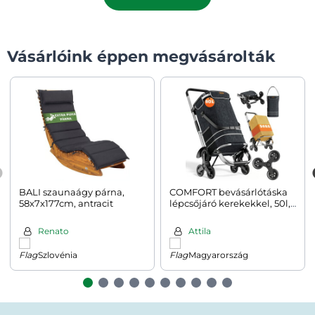
Vásárlóink éppen megvásárolták
BALI szaunaágy párna,
COMFORT bevásárlótáska
58x7x177cm, antracit
lépcsőjáró kerekekkel, 50l,
fekete
Renato
Attila
Szlovénia
Magyarország