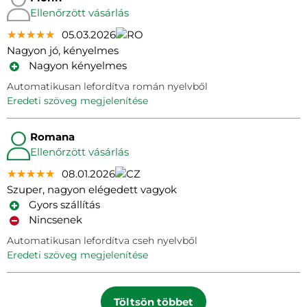
Ellenőrzött vásárlás
★★★★★
★★★★★
★★★★★
05.03.2026
Nagyon jó, kényelmes
Nagyon kényelmes
Automatikusan lefordítva román nyelvből
eredeti szöveg megjelenítése
Romana
Ellenőrzött vásárlás
★★★★★
★★★★★
★★★★★
08.01.2026
Szuper, nagyon elégedett vagyok
Gyors szállítás
Nincsenek
Automatikusan lefordítva cseh nyelvből
eredeti szöveg megjelenítése
Töltsön többet