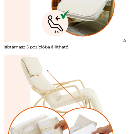
A
lábtámasz 5 pozícióba állítható.