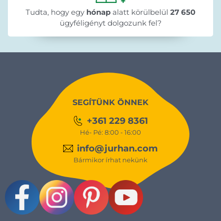
Tudta, hogy egy
hónap
alatt körülbelül
27 650
ügyféligényt dolgozunk fel?
SEGÍTÜNK ÖNNEK
+361 229 8361
Hé- Pé: 8:00 - 16:00
info@jurhan.com
Bármikor írhat nekünk
Facebook
Instagram
Pinterest
Youtube