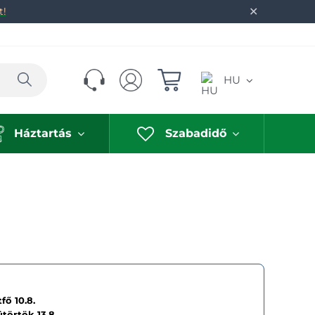
✕
t!
Keresés
HU
Háztartás
Szabadidő
fő 10.8.
ütörtök
13.8.