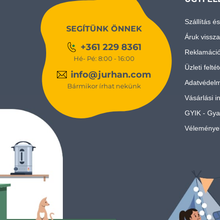
Szállítás és
SEGÍTÜNK ÖNNEK
Áruk vissza
+361 229 8361
Reklamáci
Hé- Pé: 8:00 - 16:00
Üzleti felté
info@jurhan.com
Adatvédelm
Bármikor írhat nekünk
Vásárlási i
GYIK - Gya
Véleménye