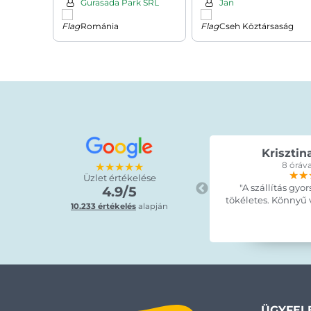
Gurasada Park SRL
Jan
Románia
Cseh Köztársaság
Krisztin
★★★★★
8 óráva
★★
★★
★★
Üzlet értékelése
"A szállítás gyor
4.9/5
tökéletes. Könnyű vo
10.233 értékelés
alapján
ÜGYFEL