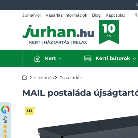
Jurhanról
Vásárlási információk
Blog
Kapcsolat
Kert
Kerti bútorok
Kezdőlap
Háztartás
Postaládák
MAIL postaláda újságtartó
ÚJ