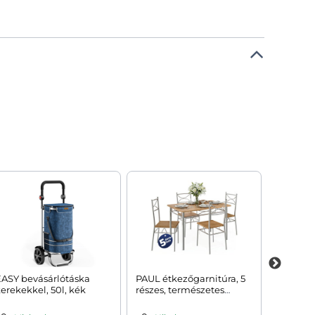
EASY bevásárlótáska
PAUL étkezőgarnitúra, 5
NERO ál
erekekkel, 50l, kék
részes, természetes
magass
barna
báraszta