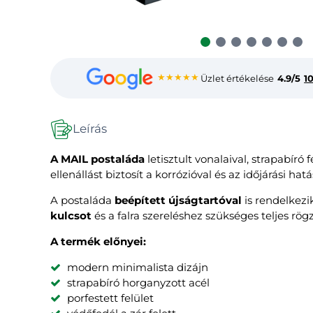
★★★★★
Üzlet értékelése
4.9/5
1
Leírás
A MAIL postaláda
letisztult vonalaival, strapabíró
ellenállást biztosít a korrózióval és az időjárási 
A postaláda
beépített újságtartóval
is rendelkez
kulcsot
és a falra szereléshez szükséges teljes rögz
A termék előnyei:
modern minimalista dizájn
strapabíró horganyzott acél
porfestett felület