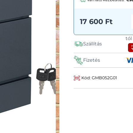
17 600 Ft
tó
Szállítás
Fizetés
Kód: GMB052G01