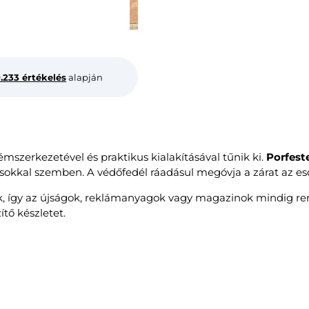
0.233 értékelés
alapján
 fémszerkezetével és praktikus kialakításával tűnik ki.
Porfest
hatásokkal szemben. A védőfedél ráadásul megóvja a zárat az es
ik, így az újságok, reklámanyagok vagy magazinok mindig r
ítő készletet.