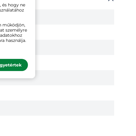
, és hogy ne
sználatához
n működjön,
kat személyre
ó adatokhoz
ra használja.
gyetértek