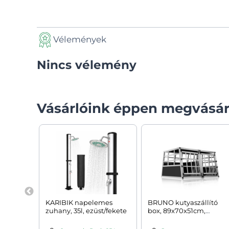
Vélemények
Nincs vélemény
Vásárlóink éppen megvásár
KARIBIK napelemes
BRUNO kutyaszállító
zuhany, 35l, ezüst/fekete
box, 89x70x51cm,
ezüst/fekete