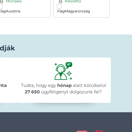
Michaela
Nikoletta
Mila
Ausztria
Magyarország
Cseh
dják
Béla Horváth
1 nappal ezelőtt
★★★★★
★★★★★
★★★★★
y
"Gyorsan megérkezett a megrendelt
"A web
n
nta
Tudta, hogy egy
termék."
hónap
alatt körülbelül
menete 
🥰
megre
27 650
ügyféligényt dolgozunk fel?