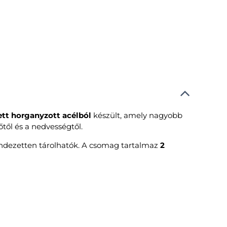
ett horganyzott acélból
készült, amely nagyobb
őtől és a nedvességtől.
endezetten tárolhatók. A csomag tartalmaz
2