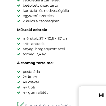
védőfedél a zár felett
beépített újságtartó
korrózió- és nedvességálló
egyszerű szerelés
2 kulcs a csomagban
Műszaki adatok:
méretek: 37 × 10,5 × 37 cm
szín: antracit
anyag: horganyzott acél
tömeg: 3,4 kg
A csomag tartalma:
postaláda
2× kulcs
4× csavar
4× tipli
4× gumialátét
Mi 
Kiegészítő információk