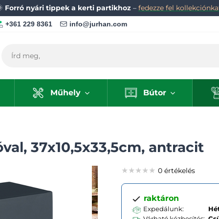
🌞
Forró nyári tippek a kerti partikhoz
–
fedezze fel kollekciónka
+361 229 8361
info@jurhan.com
Műhely
Bútor
val, 37x10,5x33,5cm, antracit
★★★★★
★★★★★
★★★★★
0 értékelés
raktáron
Expedálunk:
Hét
Várható kézbesítés:
Cs