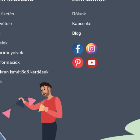
 fizetés
Rólunk
vétele
Kapcsolat
ó
Blog
telek
i irányelvek
Facebook
Instagram
nformációk
Pinterest
Youtube
kran ismétlődő kérdések
k