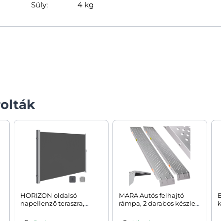
Súly:
4 kg
olták
HORIZON oldalsó
MARA Autós felhajtó
napellenző teraszra,
rámpa, 2 darabos készlet,
k
200x350cm, szürke
400kg, 160cm, ezüst