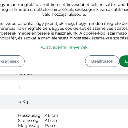
 gyorsan megtaláld, amit keresel, kevesebbet kelljen kattintanod
 meg számodra érdektelen hirdetések, szükségünk van a sütik ha
való hozzájárulásodra.
antracit
kel weboldalunkat úgy jelenítjük meg, hogy minden megfelelőe
ferenciáinak megfelelően. Egyes cookie-kat és személyes adato
acél
rdetések megjelenítésére is használunk. A cookie-kból származ
hozzáfér, és azokat a megjelenített hirdetések személyre szabásá
36 cm
Adatvédelmi irányelvek
37 cm
ükségesek
Beállítások
E
10,5 cm
1
4
Kg
Hosszúság:
46 cm
Szélesség:
41 cm
Magasság:
15 cm