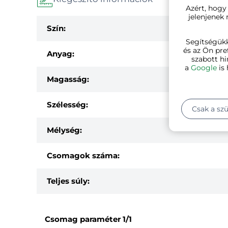
Azért, hogy
jelenjenek
Szín:
Segítségük
és az Ön pre
Anyag:
szabott hi
a
Google
is 
Magasság:
Szélesség:
Csak a sz
Mélység:
Csomagok száma:
Teljes súly:
Csomag paraméter
1/1