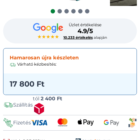
Üzlet értékelése
4.9/5
★★★★★
10.233 értékelés
alapján
Hamarosan újra készleten
Várható kézbesítés:
17 800 Ft
Szállítási
tól
2 400 Ft
Szállítás
lehetőségek
Fizetés