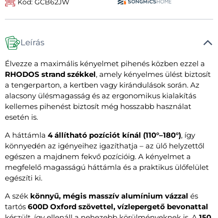
Kód: GCB62JW
Leírás
Élvezze a maximális kényelmet pihenés közben ezzel a
RHODOS strand székkel
, amely kényelmes ülést biztosít
a tengerparton, a kertben vagy kirándulások során. Az
alacsony ülésmagasság és az ergonomikus kialakítás
kellemes pihenést biztosít még hosszabb használat
esetén is.
A háttámla
4 állítható pozíciót kínál (110°–180°)
, így
könnyedén az igényeihez igazíthatja – az ülő helyzettől
egészen a majdnem fekvő pozícióig. A kényelmet a
megfelelő magasságú háttámla és a praktikus ülőfelület
egészíti ki.
A szék
könnyű, mégis masszív alumínium vázzal
és
tartós
600D Oxford szövettel, vízlepergető bevonattal
készült, így ellenáll a nehezebb körülményeknek is. A
150