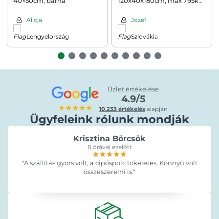
40×50cm, barna
120x40x180cm, max 795kg,
ezüst/világosbarna
Alicja
Jozef
Lengyelország
Szlovákia
Üzlet értékelése
4.9/5
★★★★★
10.233 értékelés
alapján
Ügyfeleink rólunk mondják
Krisztina Börcsök
8 órával ezelőtt
★★★★★
★★★★★
★★★★★
"A szállítás gyors volt, a cipőspolc tökéletes. Könnyű volt
összeszerelni is."