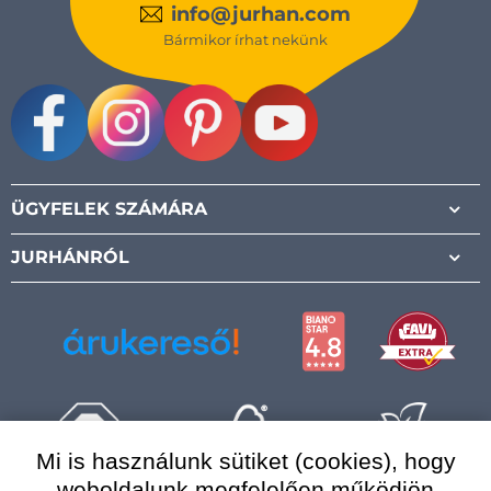
info@jurhan.com
Bármikor írhat nekünk
Facebook
Instagram
Pinterest
Youtube
ÜGYFELEK SZÁMÁRA
JURHÁNRÓL
Mi is használunk sütiket (cookies), hogy
weboldalunk megfelelően működjön