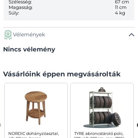
Szélesség:
67 cm
Magasság:
11 cm
Súly:
4 kg
Vélemények
Nincs vélemény
Vásárlóink éppen megvásárolták
NORDIC dohányzóasztal,
TYRE abroncstároló polc,