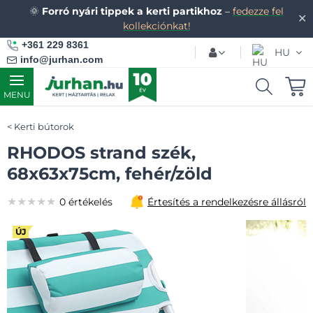
🌞
Forró nyári tippek a kerti partikhoz
–
fedezze fel
✕
kollekciónkat!
+361 229 8361
HU
info@jurhan.com
MENU
Kerti bútorok
RHODOS strand szék,
68x63x75cm, fehér/zöld
★★★★★
★★★★★
★★★★★
0 értékelés
Értesítés a rendelkezésre állásról
ÚJ