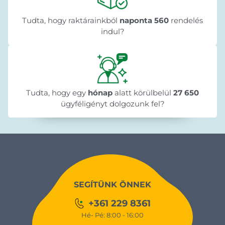
Tudta, hogy raktárainkból
naponta 560
rendelés
indul?
Tudta, hogy egy
hónap
alatt körülbelül
27 650
ügyféligényt dolgozunk fel?
SEGÍTÜNK ÖNNEK
+361 229 8361
Hé- Pé: 8:00 - 16:00