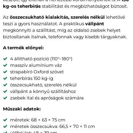
kg-os teherbírás
stabilitást és megbízhatóságot biztosít.
Az
összecsukható kialakítás, szerelés nélkül
lehetővé
teszi a gyors használatot. A praktikus
vállpánt
megkönnyíti a szállítást, míg az oldalsó zsebek helyet
biztosítanak italnak, telefonnak vagy kisebb tárgyaknak.
A termék előnyei:
4 állítható pozíció (110°–180°)
masszív alumínium váz
strapabíró Oxford szövet
teherbírás 150 kg-ig
összecsukható, szerelés nélkül
vállpánt a könnyű szállításhoz
zsebek ital és apróságok számára
Műszaki adatok:
méretek: 68 × 63 × 75 cm
méretek összecsukva: 66,5 × 70 × 11 cm
ülőfelület: 48 × 39 cm