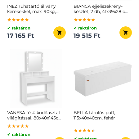
INEZ ruhatartó állvány
BIANCA éjjeliszekrény-
kerekekkel, max. 90kg,
készlet, 2 db, 41x39x28 cm,
83,5x45x160cm, fekete
fehér
★★★★★
★★★★★
★★★★★
★★★★★
★★★★★
★★★★★
✔ raktáron
✔ raktáron
17 165 Ft
19 515 Ft
VANESA fésülködőasztal
BELLA tárolós puff,
világítással, 80x40x145cm,
115x40x40cm, fehér
fehér
★★★★★
★★★★★
★★★★★
★★★★★
★★★★★
★★★★★
✔ raktáron
✔ raktáron