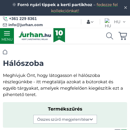
🌞
Forró nyári tippek a kerti partikhoz
–
fedezze fel
✕
kollekciónkat!
+361 229 8361
HU
info@jurhan.com
MENU
Kezdőlap
Hálószoba
Meghívjuk Önt, hogy látogasson el hálószoba
részlegünkbe - itt megtalálja azokat a bútorokat és
egyéb tárgyakat, amelyek megfelelően kiegészítik ezt a
pihentető teret.
Termékszűrés
Összes szűrő megjelenítése