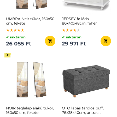
UMBRA ívelt tükör, 160x50
JERSEY fa láda,
cm, fekete
80x40x48cm, fehér
★★★★★
★★★★★
★★★★★
★★★★★
★★★★★
★★★★★
✔ raktáron
✔ raktáron
26 055 Ft
29 971 Ft
ÚJ
NOIR téglalap alakú tükör,
OTO lábas tárolós puff,
160x50 cm, fekete
76x38x40cm, antracit