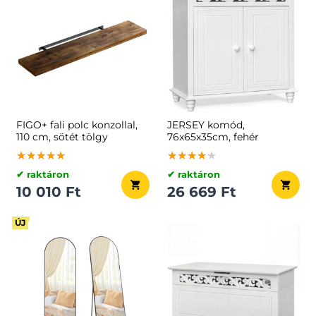
FIGO+ fali polc konzollal,
JERSEY komód,
110 cm, sötét tölgy
76x65x35cm, fehér
★★★★★
★★★★★
★★★★★
★★★★★
★★★★★
★★★★★
✔ raktáron
✔ raktáron
10 010 Ft
26 669 Ft
ÚJ