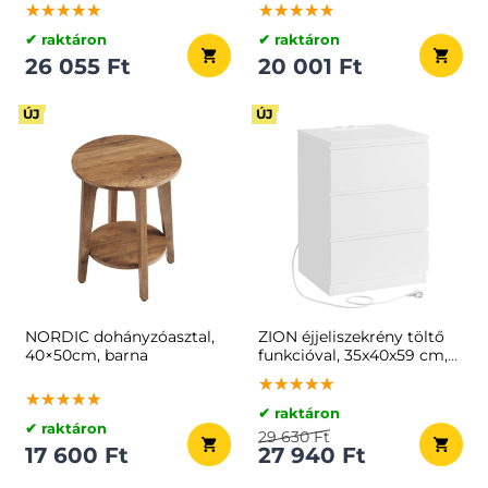
★★★★★
★★★★★
★★★★★
★★★★★
★★★★★
★★★★★
✔ raktáron
✔ raktáron
26 055 Ft
20 001 Ft
ÚJ
ÚJ
NORDIC dohányzóasztal,
ZION éjjeliszekrény töltő
40×50cm, barna
funkcióval, 35x40x59 cm,
fehér
★★★★★
★★★★★
★★★★★
★★★★★
★★★★★
★★★★★
✔ raktáron
✔ raktáron
29 630 Ft
17 600 Ft
27 940 Ft