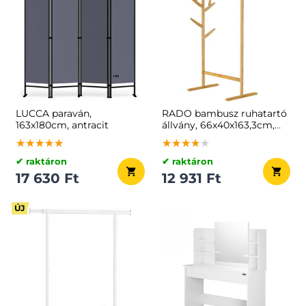
LUCCA paraván,
RADO bambusz ruhatartó
163x180cm, antracit
állvány, 66x40x163,3cm,
barna
★★★★★
★★★★★
★★★★★
★★★★★
★★★★★
★★★★★
✔ raktáron
✔ raktáron
17 630 Ft
12 931 Ft
ÚJ