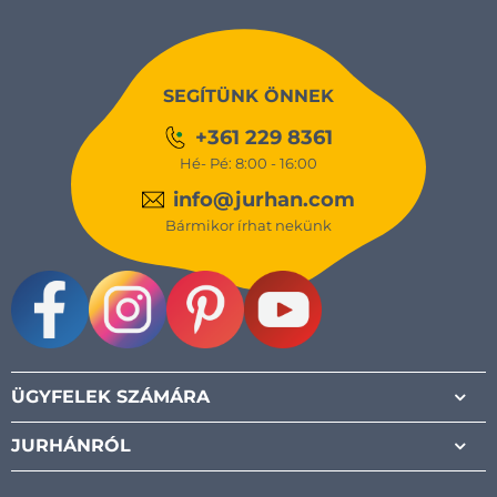
SEGÍTÜNK ÖNNEK
+361 229 8361
Hé- Pé: 8:00 - 16:00
info@jurhan.com
Bármikor írhat nekünk
Facebook
Instagram
Pinterest
Youtube
ÜGYFELEK SZÁMÁRA
JURHÁNRÓL