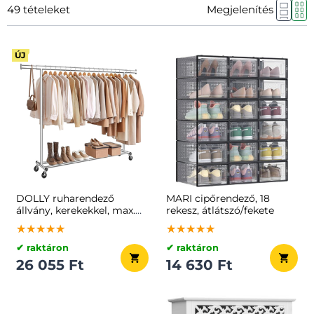
49
tételeket
Megjelenítés
ÚJ
DOLLY ruharendező
MARI cipőrendező, 18
állvány, kerekekkel, max.
rekesz, átlátszó/fekete
150 kg, 45x160-
★★★★★
★★★★★
★★★★★
★★★★★
★★★★★
★★★★★
200x161,5cm, ezüst
✔ raktáron
✔ raktáron
26 055 Ft
14 630 Ft