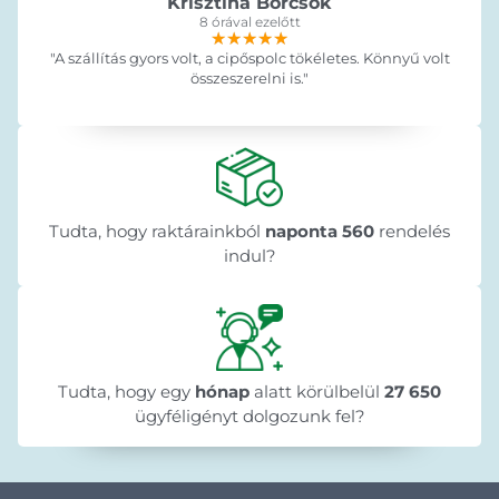
Krisztina Börcsök
8 órával ezelőtt
★★★★★
★★★★★
★★★★★
"A szállítás gyors volt, a cipőspolc tökéletes. Könnyű volt
összeszerelni is."
Tudta, hogy raktárainkból
naponta 560
rendelés
indul?
Tudta, hogy egy
hónap
alatt körülbelül
27 650
ügyféligényt dolgozunk fel?