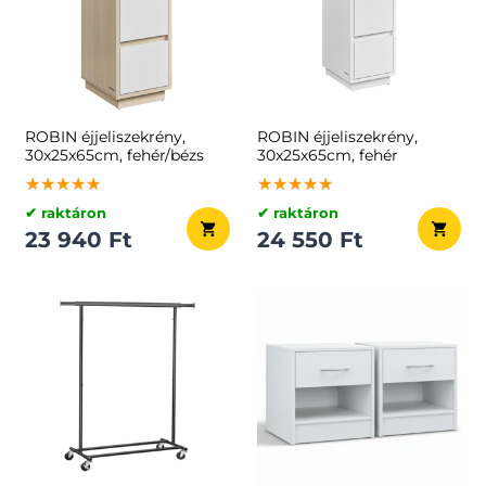
ROBIN éjjeliszekrény,
ROBIN éjjeliszekrény,
30x25x65cm, fehér/bézs
30x25x65cm, fehér
★★★★★
★★★★★
★★★★★
★★★★★
★★★★★
★★★★★
✔ raktáron
✔ raktáron
23 940 Ft
24 550 Ft