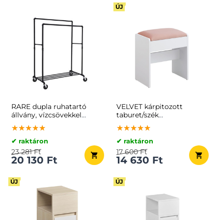
ÚJ
RARE dupla ruhatartó
VELVET kárpitozott
állvány, vízcsövekkel
taburet/szék
100x59x162cm, fekete
sminkasztalhoz,
★★★★★
★★★★★
★★★★★
★★★★★
★★★★★
★★★★★
45×45×28,6 cm,
fehér/rózsaszín
✔ raktáron
✔ raktáron
23 281 Ft
17 600 Ft
20 130 Ft
14 630 Ft
ÚJ
ÚJ