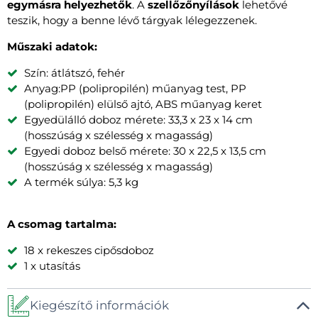
egymásra helyezhetők
. A
szellőzőnyílások
lehetővé
teszik, hogy a benne lévő tárgyak lélegezzenek.
Műszaki adatok:
Szín: átlátszó, fehér
Anyag:PP (polipropilén) műanyag test, PP
(polipropilén) elülső ajtó, ABS műanyag keret
Egyedülálló doboz mérete: 33,3 x 23 x 14 cm
(hosszúság x szélesség x magasság)
Egyedi doboz belső mérete: 30 x 22,5 x 13,5 cm
(hosszúság x szélesség x magasság)
A termék súlya: 5,3 kg
A csomag tartalma:
18 x rekeszes cipősdoboz
1 x utasítás
Kiegészítő információk