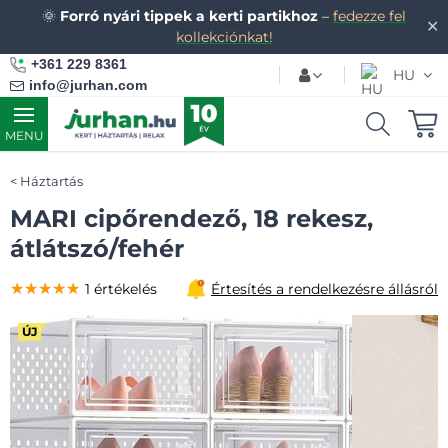
🌞
Forró nyári tippek a kerti partikhoz
–
fedezze fel
✕
kollekciónkat!
+361 229 8361
HU
info@jurhan.com
MENU
Háztartás
MARI cipőrendező, 18 rekesz,
átlátszó/fehér
★★★★★
★★★★★
★★★★★
1 értékelés
Értesítés a rendelkezésre állásról
ÚJ