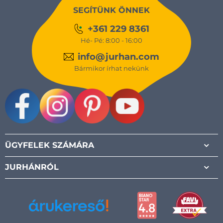
SEGÍTÜNK ÖNNEK
+361 229 8361
Hé- Pé: 8:00 - 16:00
info@jurhan.com
Bármikor írhat nekünk
Facebook
Instagram
Pinterest
Youtube
ÜGYFELEK SZÁMÁRA
JURHÁNRÓL