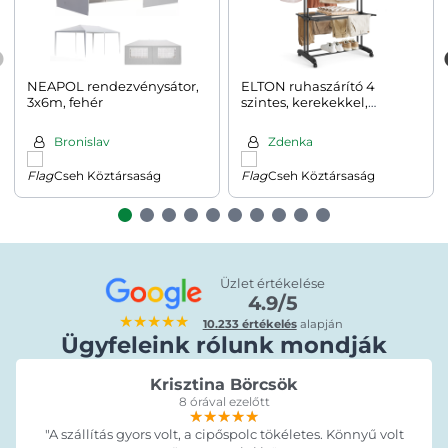
NEAPOL rendezvénysátor,
ELTON ruhaszárító 4
3x6m, fehér
szintes, kerekekkel,
63,5x128x173cm, fekete
Bronislav
Zdenka
Cseh Köztársaság
Cseh Köztársaság
Üzlet értékelése
4.9/5
★★★★★
10.233 értékelés
alapján
Ügyfeleink rólunk mondják
Krisztina Börcsök
8 órával ezelőtt
★★★★★
★★★★★
★★★★★
"A szállítás gyors volt, a cipőspolc tökéletes. Könnyű volt