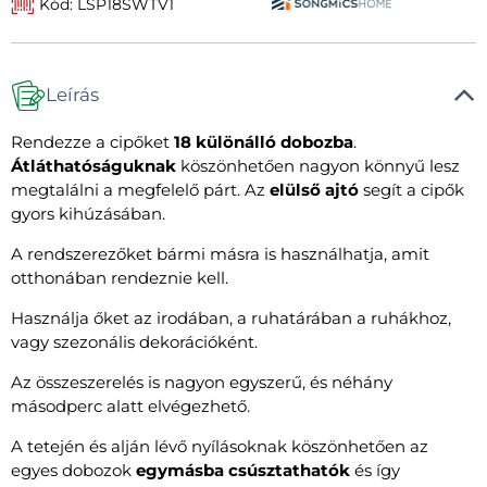
Kód: LSP18SWTV1
Leírás
Rendezze a cipőket
18 különálló dobozba
.
Átláthatóságuknak
köszönhetően nagyon könnyű lesz
megtalálni a megfelelő párt. Az
elülső ajtó
segít a cipők
gyors kihúzásában.
A rendszerezőket bármi másra is használhatja, amit
otthonában rendeznie kell.
Használja őket az irodában, a ruhatárában a ruhákhoz,
vagy szezonális dekorációként.
Az összeszerelés is nagyon egyszerű, és néhány
másodperc alatt elvégezhető.
A tetején és alján lévő nyílásoknak köszönhetően az
egyes dobozok
egymásba csúsztathatók
és így