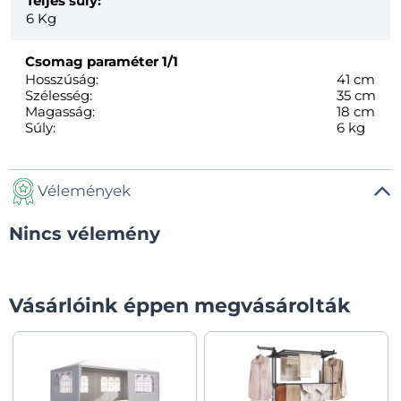
Teljes súly:
6
Kg
Csomag paraméter
1/1
Hosszúság:
41 cm
Szélesség:
35 cm
Magasság:
18 cm
Súly:
6 kg
Vélemények
Nincs vélemény
Vásárlóink éppen megvásárolták