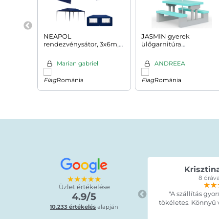
NEAPOL
JASMIN gyerek
rendezvénysátor, 3x6m,
ülőgarnitúra
kék
napernyővel,
67x78,5x42,5cm,
Marian gabriel
ANDREEA
szürke/mentazöld
Románia
Románia
Krisztin
★★★★★
8 óráva
★★
★★
★★
Üzlet értékelése
"A szállítás gyor
4.9/5
tökéletes. Könnyű vo
10.233 értékelés
alapján