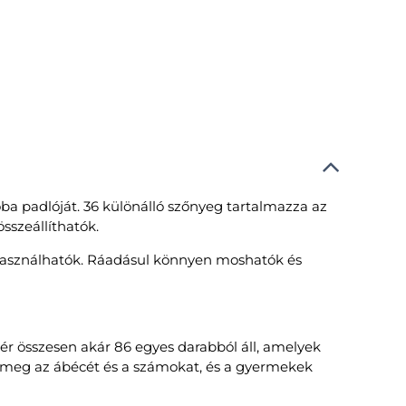
ba padlóját. 36 különálló szőnyeg tartalmazza az
összeállíthatók.
s használhatók. Ráadásul könnyen moshatók és
ktér összesen akár 86 egyes darabból áll, amelyek
k meg az ábécét és a számokat, és a gyermekek