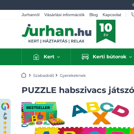
Jurhanról
Vásárlási információk
Blog
Kapcsolat
Kert
Kerti bútorok
Kezdőlap
Szabadidő
Gyerekeknek
PUZZLE habszivacs játszó
BESTSELLER