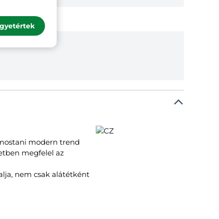
gyetértek
a mostani modern trend
etben megfelel az
alja, nem csak alátétként