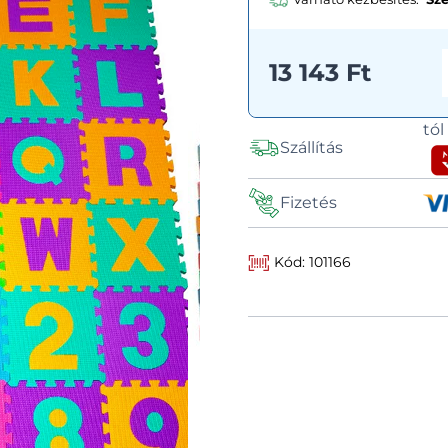
13 143 Ft
tó
Szállítás
Fizetés
Kód: 101166