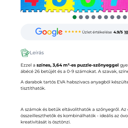
★★★★★
Üzlet értékelése
4.9/5
1
Leírás
Ezzel a
színes, 3,64 m²-es puzzle-szőnyeggel
gyer
ábécé 26 betűjét és a 0-9 számokat. A szavak, színe
A darabok tartós EVA habszivacs anyagból készült
tisztíthatók.
A számok és betűk eltávolíthatók a szőnyegről. Az e
összeilleszthetők és kombinálhatók - ideális az 
kreativitását is ösztönzi.