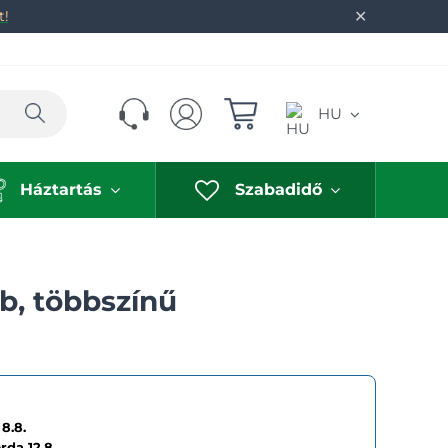
✕
t!
Keresés
HU
Háztartás
Szabadidő
b, többszínű
8.8.
erda
12.8.