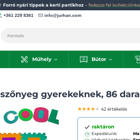
🌞
Forró nyári tippek a kerti partikhoz
–
fedezze fel kollekciónka
+361 229 8361
info@jurhan.com
Műhely
Bútor
szőnyeg gyerekeknek, 86 dara
★★★★★
★★★★★
★★★★★
42 értékelés
raktáron
Expedálunk:
Ma 
Várható kézbesítés:
Sz