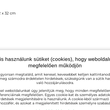
2 x 32 cm
is használunk sütiket (cookies), hogy webolda
megfelelően működjön
 gyorsan megtaláld, amit keresel, kevesebbet kelljen kattintanod
 meg számodra érdektelen hirdetések, szükségünk van a sütik ha
piros, kék, rózsaszín, zöld, sárga
való hozzájárulásodra.
kel weboldalunkat úgy jelenítjük meg, hogy minden megfelelőe
műanyag
ferenciáinak megfelelően. Egyes cookie-kat és személyes adato
rdetések megjelenítésére is használunk. A cookie-kból származ
hozzáfér, és azokat a megjelenített hirdetések személyre szabásá
1