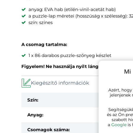
anyag: EVA hab (etilén-vinil-acetát hab)
a puzzle-lap méretei (hosszúság x szélesség): 3
szín: színes
A csomag tartalma:
1 x 86 darabos puzzle-szőnyeg készlet
Figyelem! Ne használja nyílt láng közelében.
Mi 
Kiegészítő információk
Azért, hogy
jelenjenek
Szín:
Segítségük
Anyag:
és az Ön pre
szabott hi
a
Google
is 
Csomagok száma: