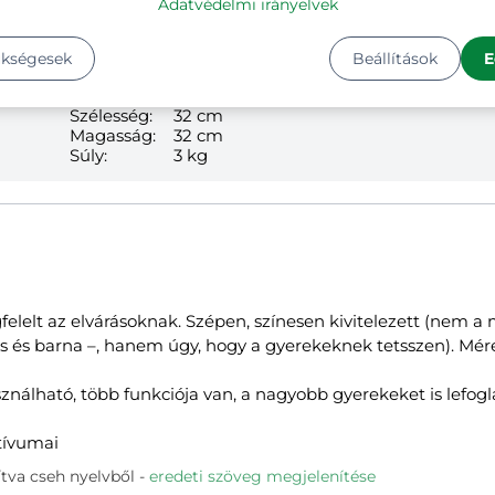
Adatvédelmi irányelvek
3
Kg
ükségesek
Beállítások
E
Hosszúság:
38 cm
Szélesség:
32 cm
Magasság:
32 cm
Súly:
3 kg
elelt az elvárásoknak. Szépen, színesen kivitelezett (nem 
s és barna –, hanem úgy, hogy a gyerekeknek tetsszen). Mér
ználható, több funkciója van, a nagyobb gyerekeket is lefogl
tívumai
tva cseh nyelvből
eredeti szöveg megjelenítése