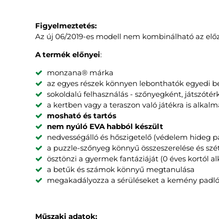
Figyelmeztetés:
Az új 06/2019-es modell nem kombinálható az előz
A termék előnyei
:
monzana® márka
az egyes részek könnyen lebonthatók egyedi 
sokoldalú felhasználás - szőnyegként, játszótér
a kertben vagy a teraszon való játékra is alkalm
mosható és tartós
nem nyúló EVA habból készült
nedvességálló és hőszigetelő (védelem hideg p
a puzzle-szőnyeg könnyű összeszerelése és szé
ösztönzi a gyermek fantáziáját (0 éves kortól a
a betűk és számok könnyű megtanulása
megakadályozza a sérüléseket a kemény padl
Műszaki adatok: