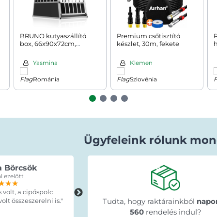
BRUNO kutyaszállító
Premium csőtisztító
P
box, 66x90x72cm,
készlet, 30m, fekete
h
ezüst/fekete
Yasmina
Klemen
Románia
Szlovénia
Ügyfeleink rólunk mon
a Börcsök
Erdey Betti
l ezelőtt
15 órával ezelőtt
★★★
★★★
★★★
★★★★★
★★★★★
★★★★★
s volt, a cipőspolc
"A termék pontosan olyan mint ahog
lt összeszerelni is."
leirták, idő elött érkezett, egyszerűe
Tudta, hogy raktárainkból
napo
szuper ajánlani tudom mindenkinek 
560
rendelés indul?