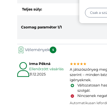
Teljes súly:
Csak a sz
Csomag paraméter
1/1
Vélemények
5
Irma Pěkná
★★★★★
★★★★★
★★★★★
Ellenőrzött vásárlás
A játszószőnyeg megf
31.12.2025
szerint – minden béz
igényeknek.
Változatosan has
szolgál.
Nincsenek nega
Automatikusan lefordí