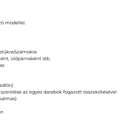
ő modellel.
betűkre/számokra
ként, ülőpárnaként stb.
as
adlón)
tszerelése az egyes darabok fogazott összekötésével
lkalmas)
ón