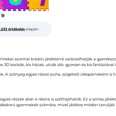
0.233 értékelés
alapján
mekei azonnal kreatív játéktérré varázsolhatják a gyerekszo
s 3D kockák, kis házak, utcák stb. gyorsan és kis fantáziával 
ek. A szőnyeg egyes részei puha, szigetelő üléspárnaként i
gyes részek akár 4 részre is széthajthatók. Ez a színes játé
óvodáskorú gyermekek számára, mivel játékos módon tanuljá