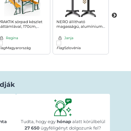
RAKTIK sörpad készlet
NERO állítható
NEAPO
áttámlával, 170cm,
magasságú, alumínium
rendezv
barna
bárasztal, Ø60cm, fekete
fehér
Regina
Janja
Vlad
Magyarország
Szlovénia
Horv
dják
Béla Horváth
1 nappal ezelőtt
★★★★★
★★★★★
★★★★★
y
"Gyorsan megérkezett a megrendelt
"A web
n
nta
Tudta, hogy egy
termék."
hónap
alatt körülbelül
menete 
🥰
megre
27 650
ügyféligényt dolgozunk fel?