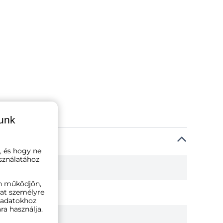
lunk
, és hogy ne
sználatához
n működjön,
kat személyre
ó adatokhoz
ra használja.