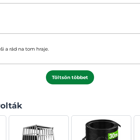
i a rád na tom hraje.
Töltsön többet
olták