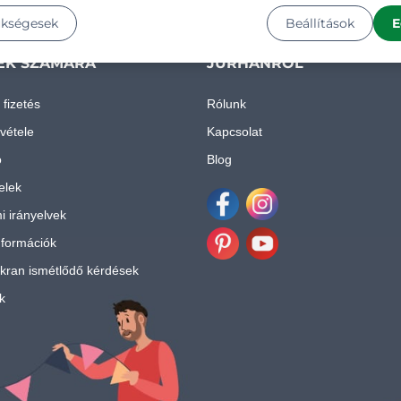
ükségesek
Beállítások
E
EK SZÁMÁRA
JURHÁNRÓL
 fizetés
Rólunk
vétele
Kapcsolat
ó
Blog
telek
i irányelvek
Facebook
Instagram
nformációk
Pinterest
Youtube
kran ismétlődő kérdések
k