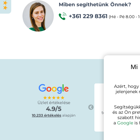
Miben segíthetünk Önnek?
+361 229 8361
(Hé - Pé 8.00 - 
Mi 
Azért, hogy
Krisztin
jelenjenek
★★★★★
8 óráva
★★
★★
★★
Üzlet értékelése
Segítségük
"A szállítás gyor
4.9/5
és az Ön pre
tökéletes. Könnyű vo
10.233 értékelés
alapján
szabott hi
a
Google
is 