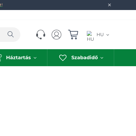
✕
t!
Keresés
HU
Háztartás
Szabadidő