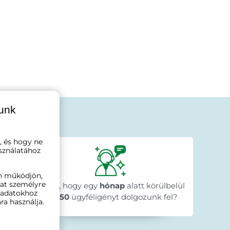
lunk
dják
, és hogy ne
Béla Horváth
sználatához
1 nappal ezelőtt
★★★★★
★★★★★
★★★★★
n működjön,
y
"Gyorsan megérkezett a megrendelt
"A web
kat személyre
n
nta
Tudta, hogy egy
termék."
hónap
alatt körülbelül
menete 
ó adatokhoz
🥰
megre
27 650
ügyféligényt dolgozunk fel?
ra használja.