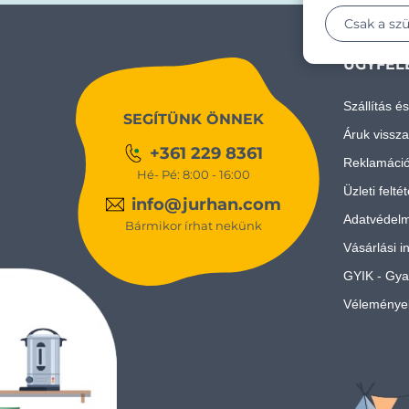
Csak a sz
ÜGYFEL
Szállítás és
SEGÍTÜNK ÖNNEK
Áruk vissza
+361 229 8361
Reklamáci
Hé- Pé: 8:00 - 16:00
Üzleti felté
info@jurhan.com
Adatvédelm
Bármikor írhat nekünk
Vásárlási i
GYIK - Gya
Véleménye