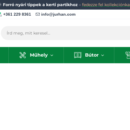
🌞
Forró nyári tippek a kerti partikhoz
–
fedezze fel kollekciónka
+361 229 8361
info@jurhan.com
Műhely
Bútor