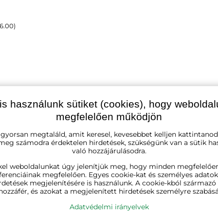
16.00)
is használunk sütiket (cookies), hogy webolda
Ügyfeleink rólunk mon
megfelelően működjön
 gyorsan megtaláld, amit keresel, kevesebbet kelljen kattintanod
a Börcsök
Erdey Betti
 meg számodra érdektelen hirdetések, szükségünk van a sütik ha
való hozzájárulásodra.
l ezelőtt
15 órával ezelőtt
★★★
★★★
★★★
★★★★★
★★★★★
★★★★★
kel weboldalunkat úgy jelenítjük meg, hogy minden megfelelőe
s volt, a cipőspolc
"A termék pontosan olyan mint ahog
ferenciáinak megfelelően. Egyes cookie-kat és személyes adato
lt összeszerelni is."
leirták, idő elött érkezett, egyszerűe
Tudta, hogy raktárainkból
napo
rdetések megjelenítésére is használunk. A cookie-kból származ
szuper ajánlani tudom mindenkinek 
560
rendelés indul?
hozzáfér, és azokat a megjelenített hirdetések személyre szabásá
🤗."
Adatvédelmi irányelvek