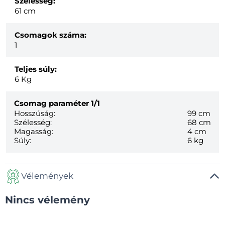
Szélesség:
61 cm
Csomagok száma:
1
Teljes súly:
6
Kg
Csomag paraméter
1/1
Hosszúság:
99 cm
Szélesség:
68 cm
Magasság:
4 cm
Súly:
6 kg
Vélemények
Nincs vélemény