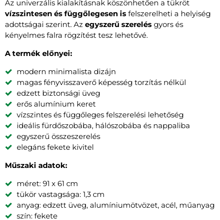
Az univerzális kialakításnak köszönhetően a tükröt
vízszintesen és függőlegesen is
felszerelheti a helyiség
adottságai szerint. Az
egyszerű szerelés
gyors és
kényelmes falra rögzítést tesz lehetővé.
A termék előnyei:
modern minimalista dizájn
magas fényvisszaverő képesség torzítás nélkül
edzett biztonsági üveg
erős alumínium keret
vízszintes és függőleges felszerelési lehetőség
ideális fürdőszobába, hálószobába és nappaliba
egyszerű összeszerelés
elegáns fekete kivitel
Műszaki adatok:
méret: 91 x 61 cm
tükör vastagsága: 1,3 cm
anyag: edzett üveg, alumíniumötvözet, acél, műanyag
szín: fekete