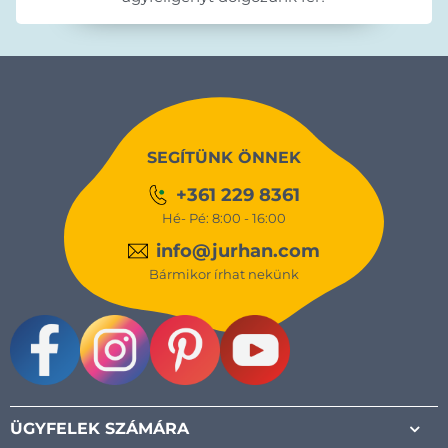
SEGÍTÜNK ÖNNEK
+361 229 8361
Hé- Pé: 8:00 - 16:00
info@jurhan.com
Bármikor írhat nekünk
Facebook
Instagram
Pinterest
Youtube
ÜGYFELEK SZÁMÁRA