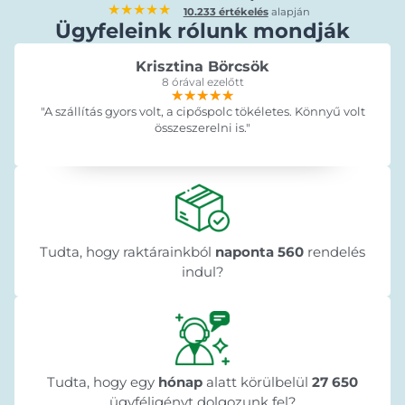
★★★★★
10.233 értékelés
alapján
Ügyfeleink rólunk mondják
Krisztina Börcsök
8 órával ezelőtt
★★★★★
★★★★★
★★★★★
"A szállítás gyors volt, a cipőspolc tökéletes. Könnyű volt
összeszerelni is."
Tudta, hogy raktárainkból
naponta 560
rendelés
indul?
Tudta, hogy egy
hónap
alatt körülbelül
27 650
ügyféligényt dolgozunk fel?