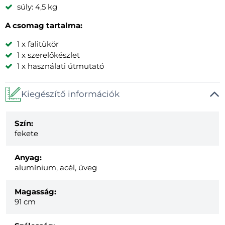
súly: 4,5 kg
A csomag tartalma:
1 x falitükör
1 x szerelőkészlet
1 x használati útmutató
Kiegészítő információk
Szín:
fekete
Anyag:
alumínium, acél, üveg
Magasság:
91 cm