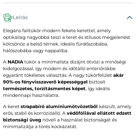
Leírás
Elegáns falitükör modern fekete kerettel, amely
optikailag nagyobbá teszi a teret és stílusos megjelenést
kölcsönöz a belső térnek. Ideális fürdőszobába,
hálószobába vagy nappaliba.
A
NADIA
tükör a minimalista dizájnt ötvözi a minőségi
kidolgozással, így modern és időtálló enteriőrökbe
egyaránt tökéletes választás. A nagy tükörfelület
akár
90%-os fényvisszaverő képességgel
biztosít
természetes, torzításmentes képet
, így ideális
mindennapi használatra.
A keret
strapabíró alumíniumötvözetből
készült, amely
erős, stabil és korrózióálló. A
védőfóliával ellátott edzett
biztonsági üveg
növeli a használat biztonságát és
minimalizálja a törés kockázatát.