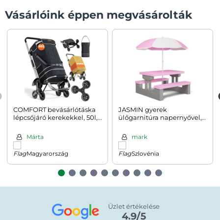
Vásárlóink éppen megvásárolták
COMFORT bevásárlótáska
JASMIN gyerek
lépcsőjáró kerekekkel, 50l,
ülőgarnitúra napernyővel,
fekete
67x78,5x42,5cm,
rózsaszín/szürke
Márta
mark
Magyarország
Szlovénia
Üzlet értékelése
4.9/5