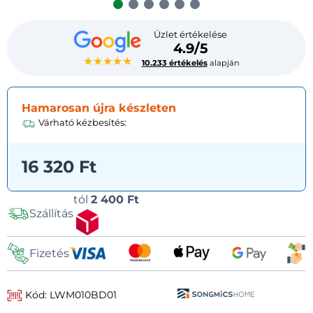
Üzlet értékelése
4.9/5
★★★★★
10.233 értékelés
alapján
Hamarosan újra készleten
Várható kézbesítés:
16 320 Ft
Szállítási
tól
2 400 Ft
Szállítás
lehetőségek
Fizetés
Kód: LWM010BD01