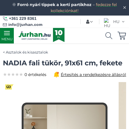
🌞
Forró nyári tippek a kerti partikhoz
–
fedezze fel
✕
kollekciónkat!
+361 229 8361
HU
info@jurhan.com
MENU
Asztalok és kisasztalok
NADIA fali tükör, 91x61 cm, fekete
★★★★★
★★★★★
★★★★★
0 értékelés
Értesítés a rendelkezésre állásról
ÚJ