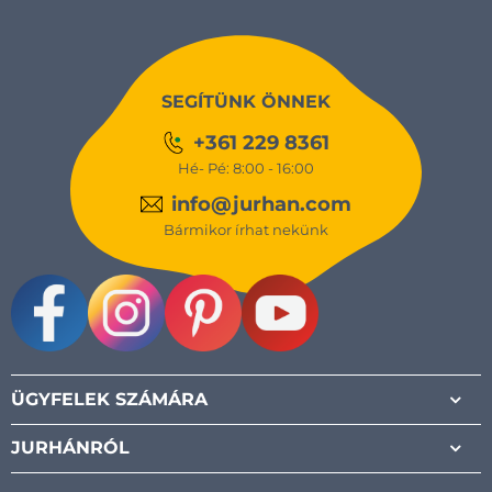
SEGÍTÜNK ÖNNEK
+361 229 8361
Hé- Pé: 8:00 - 16:00
info@jurhan.com
Bármikor írhat nekünk
Facebook
Instagram
Pinterest
Youtube
ÜGYFELEK SZÁMÁRA
JURHÁNRÓL