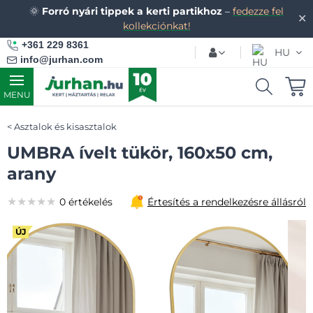
🌞
Forró nyári tippek a kerti partikhoz
–
fedezze fel
✕
kollekciónkat!
+361 229 8361
HU
info@jurhan.com
MENU
Asztalok és kisasztalok
UMBRA ívelt tükör, 160x50 cm,
arany
★★★★★
★★★★★
★★★★★
0 értékelés
Értesítés a rendelkezésre állásról
ÚJ