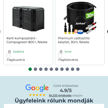
Kerti komposztáló -
Premium csőtisztító
Compogreen 800 l, fekete
készlet, 30m, fekete
Szabina
tone
Ausztria
Szlovénia
Üzlet értékelése
4.9/5
★★★★★
10.233 értékelés
alapján
Ügyfeleink rólunk mondják