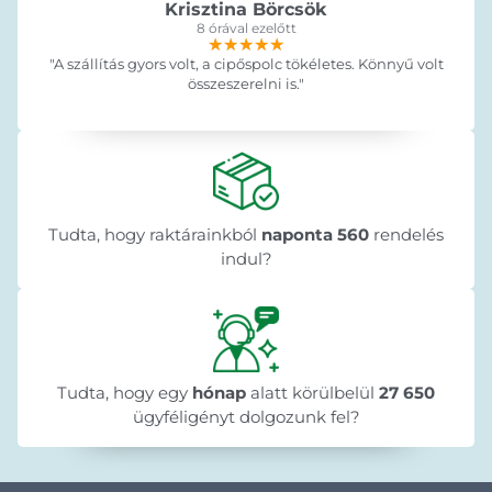
Krisztina Börcsök
8 órával ezelőtt
★★★★★
★★★★★
★★★★★
"A szállítás gyors volt, a cipőspolc tökéletes. Könnyű volt
összeszerelni is."
Tudta, hogy raktárainkból
naponta 560
rendelés
indul?
Tudta, hogy egy
hónap
alatt körülbelül
27 650
ügyféligényt dolgozunk fel?