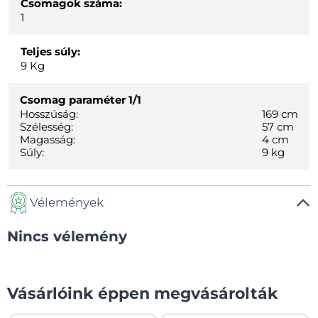
Csomagok száma:
1
Teljes súly:
9
Kg
Csomag paraméter
1/1
Hosszúság:
169 cm
Szélesség:
57 cm
Magasság:
4 cm
Súly:
9 kg
Vélemények
Nincs vélemény
Vásárlóink éppen megvásárolták