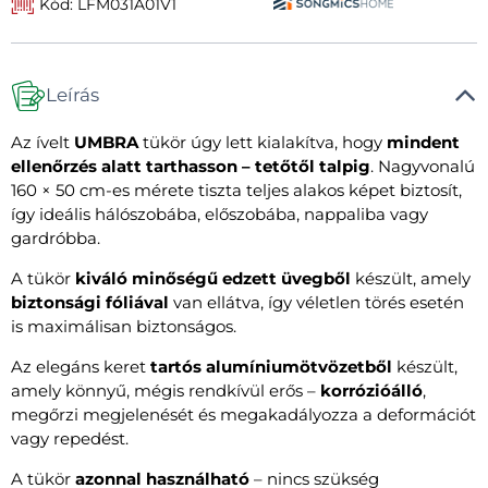
Kód: LFM031A01V1
Leírás
Az ívelt
UMBRA
tükör úgy lett kialakítva, hogy
mindent
ellenőrzés alatt tarthasson – tetőtől talpig
. Nagyvonalú
160 × 50 cm-es mérete tiszta teljes alakos képet biztosít,
így ideális hálószobába, előszobába, nappaliba vagy
gardróbba.
A tükör
kiváló minőségű edzett üvegből
készült, amely
biztonsági fóliával
van ellátva, így véletlen törés esetén
is maximálisan biztonságos.
Az elegáns keret
tartós alumíniumötvözetből
készült,
amely könnyű, mégis rendkívül erős –
korrózióálló
,
megőrzi megjelenését és megakadályozza a deformációt
vagy repedést.
A tükör
azonnal használható
– nincs szükség