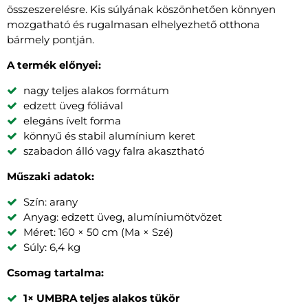
összeszerelésre. Kis súlyának köszönhetően könnyen
mozgatható és rugalmasan elhelyezhető otthona
bármely pontján.
A termék előnyei:
nagy teljes alakos formátum
edzett üveg fóliával
elegáns ívelt forma
könnyű és stabil alumínium keret
szabadon álló vagy falra akasztható
Műszaki adatok:
Szín: arany
Anyag: edzett üveg, alumíniumötvözet
Méret: 160 × 50 cm (Ma × Szé)
Súly: 6,4 kg
Csomag tartalma:
1× UMBRA teljes alakos tükör