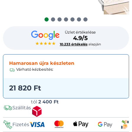
Üzlet értékelése
4.9/5
★★★★★
10.233 értékelés
alapján
Hamarosan újra készleten
Várható kézbesítés:
21 820 Ft
Szállítási
tól
2 400 Ft
Szállítás
lehetőségek
Fizetés