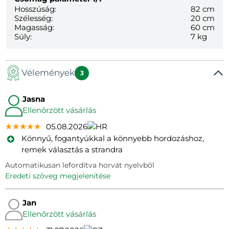
Hosszúság:
82 cm
Szélesség:
20 cm
Magasság:
60 cm
Súly:
7 kg
Vélemények
3
Jasna
Ellenőrzött vásárlás
★★★★★
★★★★★
★★★★★
05.08.2026
Könnyű, fogantyúkkal a könnyebb hordozáshoz,
remek választás a strandra
Automatikusan lefordítva horvát nyelvből
eredeti szöveg megjelenítése
Jan
Ellenőrzött vásárlás