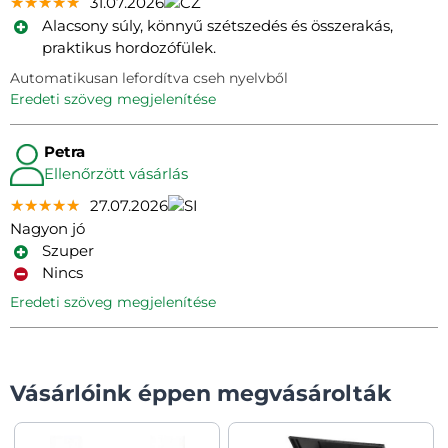
★★★★★
★★★★★
★★★★★
31.07.2026
Alacsony súly, könnyű szétszedés és összerakás,
praktikus hordozófülek.
Automatikusan lefordítva cseh nyelvből
eredeti szöveg megjelenítése
Petra
Ellenőrzött vásárlás
★★★★★
★★★★★
★★★★★
27.07.2026
Nagyon jó
Szuper
Nincs
eredeti szöveg megjelenítése
Vásárlóink éppen megvásárolták