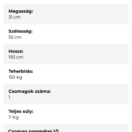
Magasság:
31 cm
Szélesség:
55 cm
Hossz:
193 cm
Teherbírás:
150 kg
Csomagok száma:
1
Teljes súly:
7
Kg
Csomag paraméter
1/1