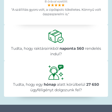
8 órával ezelőtt
★★★★★
★★★★★
★★★★★
"A szállítás gyors volt, a cipőspolc tökéletes. Könnyű volt
összeszerelni is."
Tudta, hogy raktárainkból
naponta 560
rendelés
indul?
Tudta, hogy egy
hónap
alatt körülbelül
27 650
ügyféligényt dolgozunk fel?