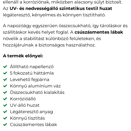
ellenáll a korróziónak, miközben alacsony súlyt biztosít.
Az
UV- és nedvességálló szintetikus textil huzat
légáteresztő, kényelmes és könnyen tisztítható.
A napozóágy egyszerűen összecsukható, így tároláskor és
szállításkor kevés helyet foglal. A
csúszásmentes lábak
növelik a stabilitást különböző felületeken, és
hozzájárulnak a biztonságos használathoz.
A termék előnyei:
Állítható napellenző
5 fokozatú háttámla
Levehető fejpárna
Könnyű alumínium váz
Összecsukható kialakítás
Korrózióálló
UV-álló huzat
Légáteresztő anyag
Könnyű tisztítás
Csúszásmentes lábak