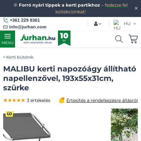
🌞
Forró nyári tippek a kerti partikhoz
–
fedezze fel
✕
kollekciónkat!
+361 229 8361
HU
info@jurhan.com
MENU
Kerti bútorok
MALIBU kerti napozóágy állítható
napellenzővel, 193x55x31cm,
szürke
★★★★★
★★★★★
★★★★★
3 értékelés
Értesítés a rendelkezésre állásról
ÚJ