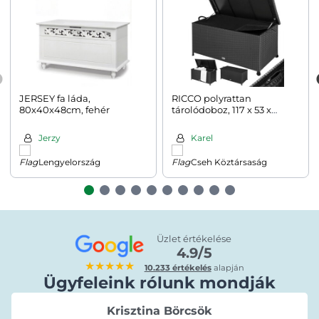
JERSEY fa láda,
RICCO polyrattan
80x40x48cm, fehér
tárolódoboz, 117 x 53 x
60cm, fekete
Jerzy
Karel
Lengyelország
Cseh Köztársaság
Üzlet értékelése
4.9/5
★★★★★
10.233 értékelés
alapján
Ügyfeleink rólunk mondják
Krisztina Börcsök