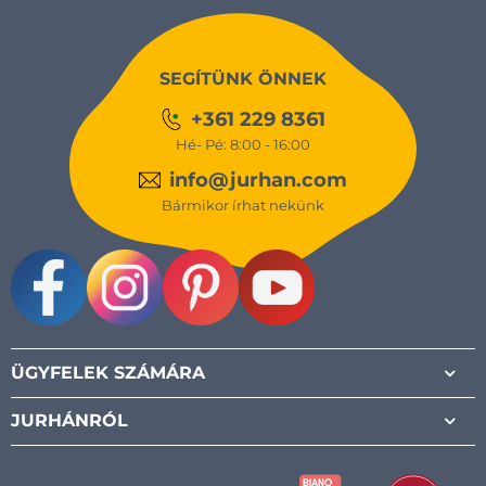
SEGÍTÜNK ÖNNEK
+361 229 8361
Hé- Pé: 8:00 - 16:00
info@jurhan.com
Bármikor írhat nekünk
Facebook
Instagram
Pinterest
Youtube
ÜGYFELEK SZÁMÁRA
JURHÁNRÓL