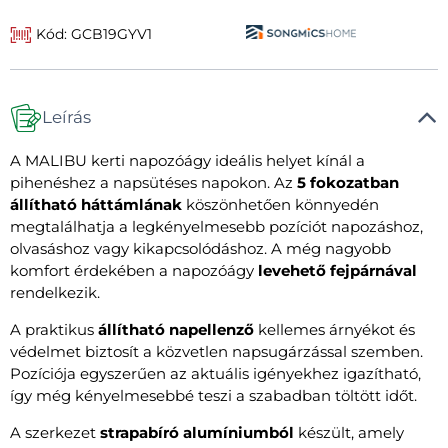
Kód: GCB19GYV1
Leírás
A MALIBU kerti napozóágy ideális helyet kínál a
pihenéshez a napsütéses napokon. Az
5 fokozatban
állítható háttámlának
köszönhetően könnyedén
megtalálhatja a legkényelmesebb pozíciót napozáshoz,
olvasáshoz vagy kikapcsolódáshoz. A még nagyobb
komfort érdekében a napozóágy
levehető fejpárnával
rendelkezik.
A praktikus
állítható napellenző
kellemes árnyékot és
védelmet biztosít a közvetlen napsugárzással szemben.
Pozíciója egyszerűen az aktuális igényekhez igazítható,
így még kényelmesebbé teszi a szabadban töltött időt.
A szerkezet
strapabíró alumíniumból
készült, amely